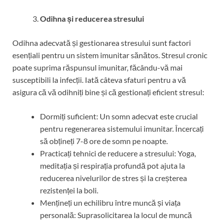
Odihna și reducerea stresului
Odihna adecvată și gestionarea stresului sunt factori
esențiali pentru un sistem imunitar sănătos. Stresul cronic
poate suprima răspunsul imunitar, făcându-vă mai
susceptibili la infecții. Iată câteva sfaturi pentru a vă
asigura că vă odihniți bine și că gestionați eficient stresul:
Dormiți suficient: Un somn adecvat este crucial
pentru regenerarea sistemului imunitar. Încercați
să obțineți 7-8 ore de somn pe noapte.
Practicați tehnici de reducere a stresului: Yoga,
meditația și respirația profundă pot ajuta la
reducerea nivelurilor de stres și la creșterea
rezistenței la boli.
Mențineți un echilibru între muncă și viața
personală: Suprasolicitarea la locul de muncă