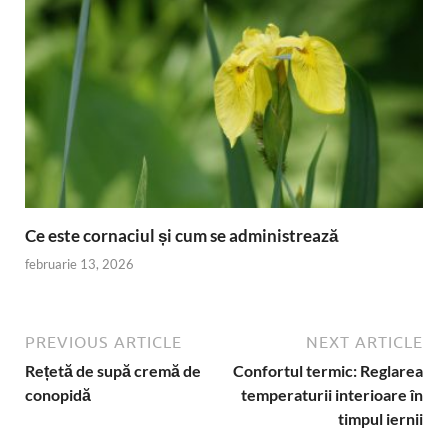
Ce este cornaciul și cum se administrează
februarie 13, 2026
PREVIOUS ARTICLE
NEXT ARTICLE
Rețetă de supă cremă de
Confortul termic: Reglarea
conopidă
temperaturii interioare în
timpul iernii