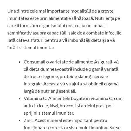
Una dintre cele mai importante modalități de a crește
imunitatea este prin alimentație sănătoasă. Nutrienții pe
care îi furnizăm organismului nostru au un impact
semnificativ asupra capacității sale de a combate infecțiile.
Iată câteva sfaturi pentru a vă îmbunătăți dieta și a vă
întări sistemul imunitar:
Consumați o varietate de alimente: Asigurați-vă
că dieta dumneavoastră include o gamă variată
de fructe, legume, proteine ​​slabe și cereale
integrale. Aceasta vă va ajuta să obțineți o gamă
largă de nutrienți esențiali.
Vitamina C: Alimentele bogate în vitamina C, cum
ar fi citricele, kiwi, broccoli și ardeiul gras, pot
sprijini sistemul imunitar.
Zinc: Acest mineral este important pentru
funcționarea corectă a sistemului imunitar. Surse