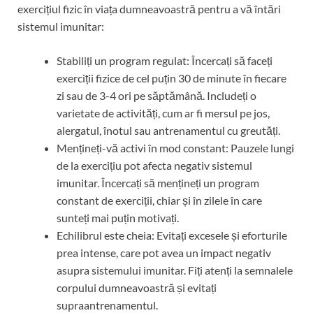
exercițiul fizic în viața dumneavoastră pentru a vă întări
sistemul imunitar:
Stabiliți un program regulat: Încercați să faceți
exerciții fizice de cel puțin 30 de minute în fiecare
zi sau de 3-4 ori pe săptămână. Includeți o
varietate de activități, cum ar fi mersul pe jos,
alergatul, înotul sau antrenamentul cu greutăți.
Mențineți-vă activi în mod constant: Pauzele lungi
de la exercițiu pot afecta negativ sistemul
imunitar. Încercați să mențineți un program
constant de exerciții, chiar și în zilele în care
sunteți mai puțin motivați.
Echilibrul este cheia: Evitați excesele și eforturile
prea intense, care pot avea un impact negativ
asupra sistemului imunitar. Fiți atenți la semnalele
corpului dumneavoastră și evitați
supraantrenamentul.