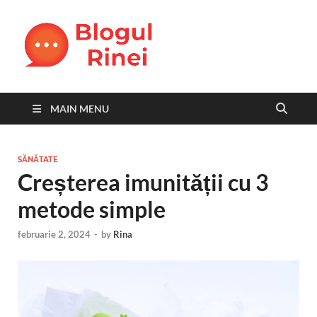
Blogul
blog personal
Rinei
MAIN MENU
SĂNĂTATE
Creșterea imunității cu 3
metode simple
februarie 2, 2024
-
by
Rina