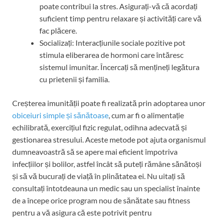
poate contribui la stres. Asigurați-vă că acordați
suficient timp pentru relaxare și activități care vă
fac plăcere.
Socializați: Interacțiunile sociale pozitive pot
stimula eliberarea de hormoni care întăresc
sistemul imunitar. Încercați să mențineți legătura
cu prietenii și familia.
Creșterea imunității poate fi realizată prin adoptarea unor
obiceiuri simple și sănătoase
, cum ar fi o alimentație
echilibrată, exercițiul fizic regulat, odihna adecvată și
gestionarea stresului. Aceste metode pot ajuta organismul
dumneavoastră să se apere mai eficient împotriva
infecțiilor și bolilor, astfel încât să puteți rămâne sănătoși
și să vă bucurați de viață în plinătatea ei. Nu uitați să
consultați întotdeauna un medic sau un specialist înainte
de a începe orice program nou de sănătate sau fitness
pentru a vă asigura că este potrivit pentru