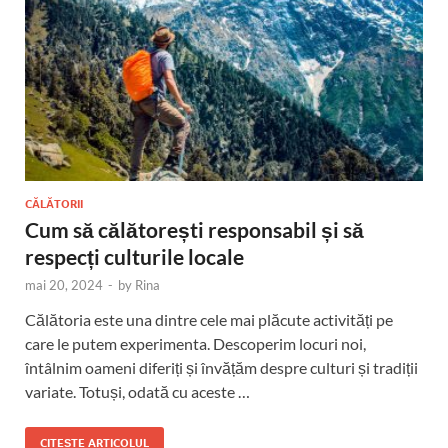
CĂLĂTORII
Cum să călătorești responsabil și să
respecți culturile locale
mai 20, 2024
-
by
Rina
Călătoria este una dintre cele mai plăcute activități pe
care le putem experimenta. Descoperim locuri noi,
întâlnim oameni diferiți și învățăm despre culturi și tradiții
variate. Totuși, odată cu aceste …
CITEȘTE ARTICOLUL