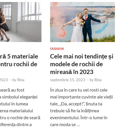
FASHION
ră 5 materiale
Cele mai noi tendințe și
entru rochii de
modele de rochii de
mireasă în 2023
 2023
-
by
Rina
septembrie 15, 2023
-
by
Rina
seară au fost
În ziua în care tu vei rosti cele
 simbolul eleganței
mai importante cuvinte ale vieții
ntului în lumea
tale, „Da, accept!”, ținuta ta
erea materialului
trebuie să fie la înălțimea
tru o rochie de seară
evenimentului. Într-o lume în
iferența dintre a
care moda se …