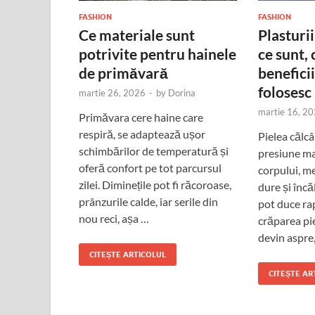
FASHION
FASHION
Ce materiale sunt
Plasturii
potrivite pentru hainele
ce sunt, 
de primăvară
beneficii
folosesc
martie 26, 2026
-
by
Dorina
martie 16, 2
Primăvara cere haine care
respiră, se adaptează ușor
Pielea călcâ
schimbărilor de temperatură și
presiune ma
oferă confort pe tot parcursul
corpului, m
zilei. Diminețile pot fi răcoroase,
dure și înc
prânzurile calde, iar serile din
pot duce rap
nou reci, așa …
crăparea piel
devin aspre
CITEȘTE ARTICOLUL
CITEȘTE AR