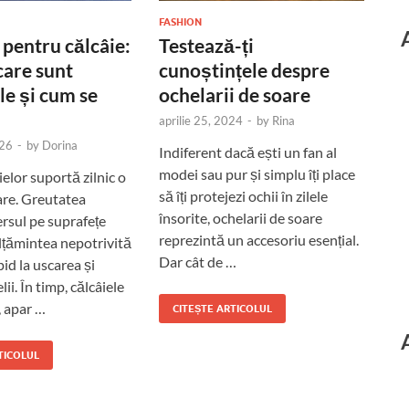
FASHION
 pentru călcâie:
Testează-ți
care sunt
cunoștințele despre
le și cum se
ochelarii de soare
aprilie 25, 2024
-
by
Rina
026
-
by
Dorina
Indiferent dacă ești un fan al
modei sau pur și simplu îți place
ielor suportă zilnic o
să îți protejezi ochii în zilele
re. Greutatea
însorite, ochelarii de soare
ersul pe suprafețe
reprezintă un accesoriu esențial.
ălțămintea nepotrivită
Dar cât de …
id la uscarea și
ii. În timp, călcâiele
, apar …
CITEȘTE ARTICOLUL
TICOLUL