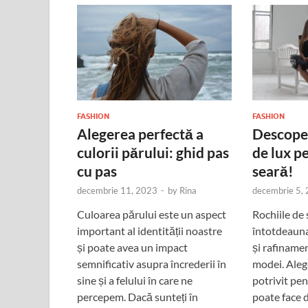
FASHION
FASHION
Alegerea perfectă a
Descope
culorii părului: ghid pas
de lux p
cu pas
seară!
decembrie 11, 2023
-
by
Rina
decembrie 5,
Culoarea părului este un aspect
Rochiile de 
important al identității noastre
întotdeauna
și poate avea un impact
și rafiname
semnificativ asupra încrederii în
modei. Aleg
sine și a felului în care ne
potrivit pen
percepem. Dacă sunteți în
poate face d