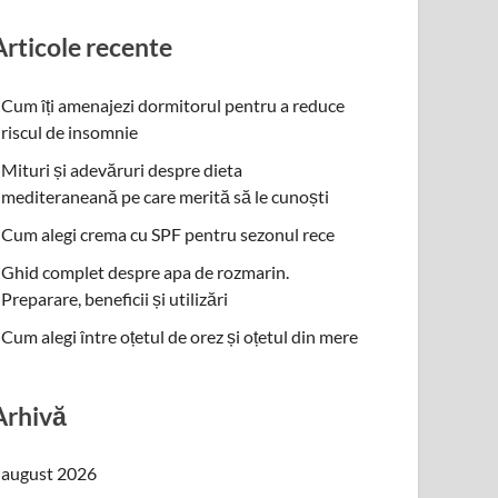
Articole recente
Cum îți amenajezi dormitorul pentru a reduce
riscul de insomnie
Mituri și adevăruri despre dieta
mediteraneană pe care merită să le cunoști
Cum alegi crema cu SPF pentru sezonul rece
Ghid complet despre apa de rozmarin.
Preparare, beneficii și utilizări
Cum alegi între oțetul de orez și oțetul din mere
Arhivă
august 2026