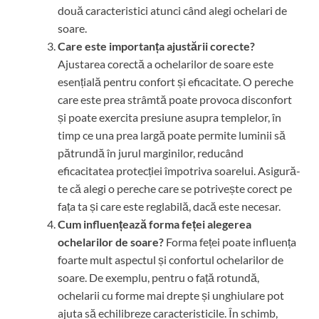
două caracteristici atunci când alegi ochelari de
soare.
Care este importanța ajustării corecte?
Ajustarea corectă a ochelarilor de soare este
esențială pentru confort și eficacitate. O pereche
care este prea strâmtă poate provoca disconfort
și poate exercita presiune asupra templelor, în
timp ce una prea largă poate permite luminii să
pătrundă în jurul marginilor, reducând
eficacitatea protecției împotriva soarelui. Asigură-
te că alegi o pereche care se potrivește corect pe
fața ta și care este reglabilă, dacă este necesar.
Cum influențează forma feței alegerea
ochelarilor de soare?
Forma feței poate influența
foarte mult aspectul și confortul ochelarilor de
soare. De exemplu, pentru o față rotundă,
ochelarii cu forme mai drepte și unghiulare pot
ajuta să echilibreze caracteristicile. În schimb,