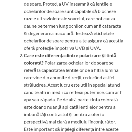
de soare. Protecția UV înseamnă că lentilele
ochelarilor de soare sunt capabile să blocheze
razele ultraviolete ale soarelui, care pot cauza
daune pe termen lung ochilor, cum ar fi cataracta
și degenerarea maculară. Testează etichetele
ochelarilor de soare pentru a te asigura că aceștia
oferă protecție împotriva UVB și UVA.
Care este diferența dintre polarizare și tintă
colorată?
Polarizarea ochelarilor de soare se
referă la capacitatea lentilelor de a filtra lumina
care vine din anumite direcții, reducând astfel
strălucirea. Acest lucru este util în special atunci
când te afli în medii cu reflexii puternice, cum ar fi
apa sau zăpada. Pe de altă parte, tinta colorată
este doar o nuanță aplicată lentilelor pentru a
îmbunătăți contrastul și pentru a oferi o
perspectivă mai clară a mediului înconjurător.
Este important să înțelegi diferența între aceste