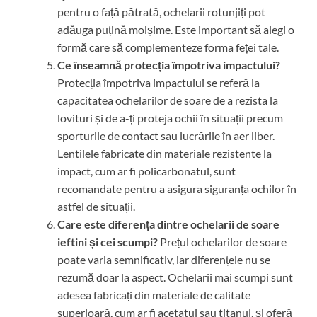
pentru o față pătrată, ochelarii rotunjiți pot
adăuga puțină moișime. Este important să alegi o
formă care să complementeze forma feței tale.
Ce înseamnă protecția împotriva impactului?
Protecția împotriva impactului se referă la
capacitatea ochelarilor de soare de a rezista la
lovituri și de a-ți proteja ochii în situații precum
sporturile de contact sau lucrările în aer liber.
Lentilele fabricate din materiale rezistente la
impact, cum ar fi policarbonatul, sunt
recomandate pentru a asigura siguranța ochilor în
astfel de situații.
Care este diferența dintre ochelarii de soare
ieftini și cei scumpi?
Prețul ochelarilor de soare
poate varia semnificativ, iar diferențele nu se
rezumă doar la aspect. Ochelarii mai scumpi sunt
adesea fabricați din materiale de calitate
superioară, cum ar fi acetatul sau titanul, și oferă