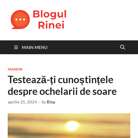
Blogul
blog personal
Rinei
MAIN MENU
FASHION
Testează-ți cunoștințele
despre ochelarii de soare
aprilie 25, 2024
-
by
Rina