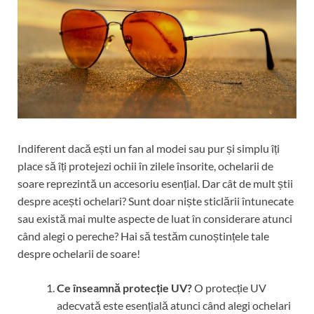
Indiferent dacă ești un fan al modei sau pur și simplu îți
place să îți protejezi ochii în zilele însorite, ochelarii de
soare reprezintă un accesoriu esențial. Dar cât de mult știi
despre acești ochelari? Sunt doar niște sticlării întunecate
sau există mai multe aspecte de luat în considerare atunci
când alegi o pereche? Hai să testăm cunoștințele tale
despre ochelarii de soare!
Ce înseamnă protecție UV?
O protecție UV
adecvată este esențială atunci când alegi ochelari