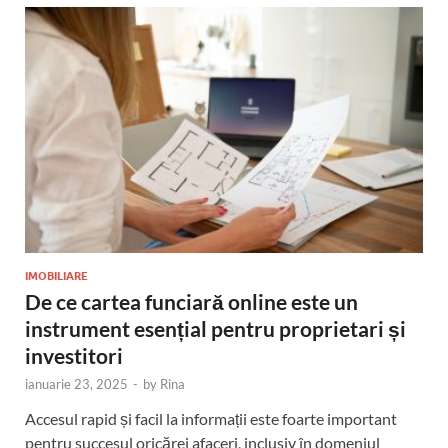
IMOBILIARE
De ce cartea funciară online este un
instrument esențial pentru proprietari și
investitori
ianuarie 23, 2025
-
by
Rina
Accesul rapid și facil la informații este foarte important
pentru succesul oricărei afaceri, inclusiv în domeniul