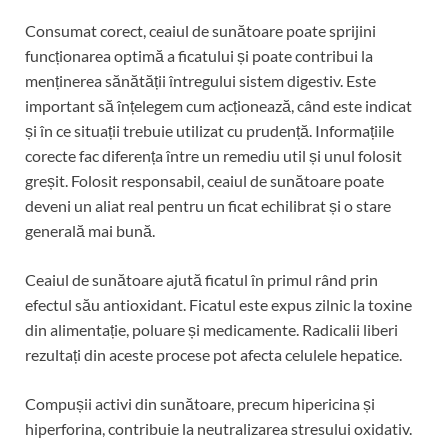
Consumat corect, ceaiul de sunătoare poate sprijini
funcționarea optimă a ficatului și poate contribui la
menținerea sănătății întregului sistem digestiv. Este
important să înțelegem cum acționează, când este indicat
și în ce situații trebuie utilizat cu prudență. Informațiile
corecte fac diferența între un remediu util și unul folosit
greșit. Folosit responsabil, ceaiul de sunătoare poate
deveni un aliat real pentru un ficat echilibrat și o stare
generală mai bună.
Ceaiul de sunătoare ajută ficatul în primul rând prin
efectul său antioxidant. Ficatul este expus zilnic la toxine
din alimentație, poluare și medicamente. Radicalii liberi
rezultați din aceste procese pot afecta celulele hepatice.
Compușii activi din sunătoare, precum hipericina și
hiperforina, contribuie la neutralizarea stresului oxidativ.