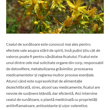
Ceaiul de sunătoare este cunoscut mai ales pentru
efectele sale asupra stării de spirit, însă puțini știu cât de
valoros poate fi pentru sănătatea ficatului. Ficatul este
unul dintre cele mai solicitate organe din corp, responsabil
de detoxifiere, metabolizarea grăsimilor, procesarea
medicamentelor și reglarea multor procese esențiale.
Atunci când este suprasolicitat de alimentație
dezechilibrată, stres, alcool sau medicamente, ficatul are
nevoie de susținere blândă, dar eficientă. Aici intervine
ceaiul de sunătoare, o plantă medicinală cu proprietăți
antiinflamatoare, antioxidante și ușor coleretice.