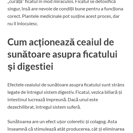
„curăță” ficatul în mod miraculos. Ficatul se detoxifică
singur, însă are nevoie de condiții bune pentru a funcționa
corect. Plantele medicinale pot susține acest proces, dar
nu îl înlocuiesc.
Cum acționează ceaiul de
sunătoare asupra ficatului
și digestiei
Efectele ceaiului de sunătoare asupra ficatului sunt strâns
legate de întregul sistem digestiv. Ficatul, vezica biliară și
intestinul lucrează împreună. Dacă unul este
dezechilibrat, întregul sistem suferă.
Sunătoarea are un efect ușor coleretic și colagog. Asta
înseamnă că stimulează atât producerea, cât și eliminarea