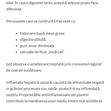
bilei. În cazul digestiei lente, această acțiune poate face
diferența.
Persoanele care se confruntă frecvent cu:
balonare după mese grase
digestie dificilă
gust amar dimineața
senzație de ficat „încărcat”
pot observa o ameliorare treptată prin consumul regulat
de ceai de sunătoare.
Inflamația hepatică ușoară, cauzată de alimentație bogată
în grăsimi procesate sau zahăr, poate fi și ea influențată
pozitiv. Proprietățile antiinflamatoare ale plantei
contribuie la menținerea unui mediu intern mai echilibrat.