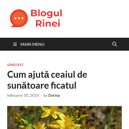
Blogul
blog personal
Rinei
MAIN MENU
SĂNĂTATE
Cum ajută ceaiul de
sunătoare ficatul
februarie 10, 2026
-
by
Dorina