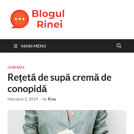
Blogul
blog personal
Rinei
MAIN MENU
GENERALE
Rețetă de supă cremă de
conopidă
februarie 2, 2024
-
by
Rina