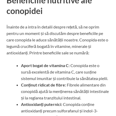
Beneficiile nutritive ale
conopidei
Înainte de a intra în detalii despre rețetă, să ne oprim
pentru un moment și să discutăm despre beneficiile pe
care conopida le aduce sănătății noastre. Conopida este o
legumă cruciferă bogată în vitamine, minerale și
antioxidanți. Printre beneficiile sale se numără:
Aport bogat de vitamina C:
Conopida este o
sursă excelentă de vitamina C, care susține
sistemul imunitar și contribuie la sănătatea pielii.
Conținut ridicat de fibre:
Fibrele alimentare din
conopidă ajută la menținerea sănătății intestinale
și la reglarea tranzitului intestinal.
Antioxidanți puternici:
Conopida conține
antioxidanți precum sulforafanul și indol-3-