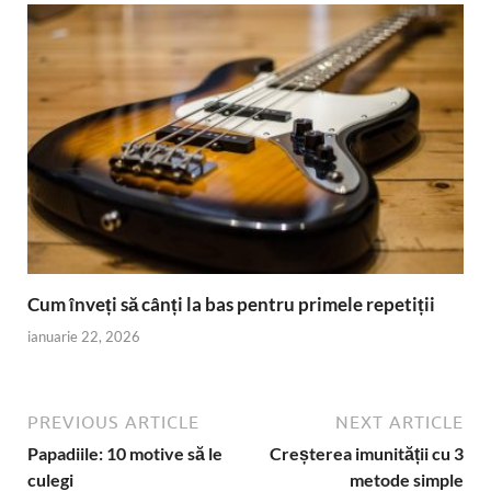
Cum înveți să cânți la bas pentru primele repetiții
ianuarie 22, 2026
PREVIOUS ARTICLE
NEXT ARTICLE
Papadiile: 10 motive să le
Creșterea imunității cu 3
culegi
metode simple