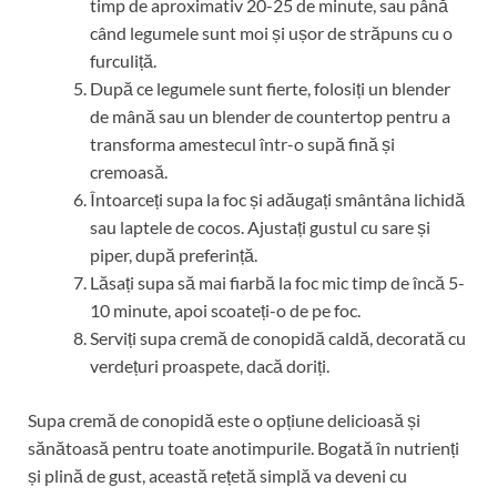
timp de aproximativ 20-25 de minute, sau până
când legumele sunt moi și ușor de străpuns cu o
furculiță.
După ce legumele sunt fierte, folosiți un blender
de mână sau un blender de countertop pentru a
transforma amestecul într-o supă fină și
cremoasă.
Întoarceți supa la foc și adăugați smântâna lichidă
sau laptele de cocos. Ajustați gustul cu sare și
piper, după preferință.
Lăsați supa să mai fiarbă la foc mic timp de încă 5-
10 minute, apoi scoateți-o de pe foc.
Serviți supa cremă de conopidă caldă, decorată cu
verdețuri proaspete, dacă doriți.
Supa cremă de conopidă este o opțiune delicioasă și
sănătoasă pentru toate anotimpurile. Bogată în nutrienți
și plină de gust, această rețetă simplă va deveni cu