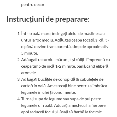
pentru decor
Instrucțiuni de preparare:
Într-o oală mare, încingeți uleiul de măsline sau
untul la foc mediu. Adăugați ceapa tocată și căliți-
o până devine transparentă, timp de aproximativ
5 minute.
Adăugați usturoiul mărunțit și căliți-l împreună cu
ceapa timp de încă 1-2 minute, până când eliberă
aromele.
Adăugați bucățile de conopidă și cubulețele de
cartofi în oală. Amestecați bine pentru a îmbrăca
legumele în ulei și condimente.
Turnați supa de legume sau supa de pui peste
legumele din oală. Aduceți amestecul la fierbere,
apoi reduceți focul și lăsați să fiarbă la foc mic