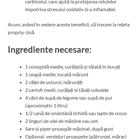
carbinolul, care ajută la protejarea celulelor
împotriva stresului oxidativ și a inflamației.
Acum, având în vedere aceste beneficii, să trecem la rețeta
propriu-zisă.
Ingrediente necesare:
1 conopidă medie, curățată și tăiată în bucați
1 ceapă medie, tocată mărunt
2 căței de usturoi, mărunțiți
2 cartofi medii, curățați și tăiați cubulețe
4 căni de supă de legume sau supă de pui
(aproximativ 1 litru)
1/2 cană de smântână lichidă sau lapte de cocos
2 linguri de ulei de măsline sau unt
Sare și piper proaspăt măcinat, după gust
Opțional: verdețuri proaspete (pătrunjel, mărar)