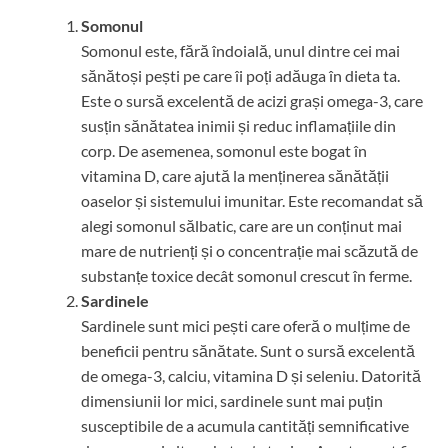
Somonul
Somonul este, fără îndoială, unul dintre cei mai
sănătoși pești pe care îi poți adăuga în dieta ta.
Este o sursă excelentă de acizi grași omega-3, care
susțin sănătatea inimii și reduc inflamațiile din
corp. De asemenea, somonul este bogat în
vitamina D, care ajută la menținerea sănătății
oaselor și sistemului imunitar. Este recomandat să
alegi somonul sălbatic, care are un conținut mai
mare de nutrienți și o concentrație mai scăzută de
substanțe toxice decât somonul crescut în ferme.
Sardinele
Sardinele sunt mici pești care oferă o mulțime de
beneficii pentru sănătate. Sunt o sursă excelentă
de omega-3, calciu, vitamina D și seleniu. Datorită
dimensiunii lor mici, sardinele sunt mai puțin
susceptibile de a acumula cantități semnificative