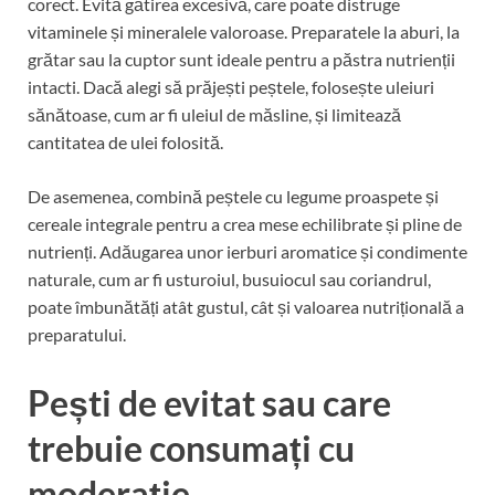
corect. Evită gătirea excesivă, care poate distruge
vitaminele și mineralele valoroase. Preparatele la aburi, la
grătar sau la cuptor sunt ideale pentru a păstra nutrienții
intacti. Dacă alegi să prăjești peștele, folosește uleiuri
sănătoase, cum ar fi uleiul de măsline, și limitează
cantitatea de ulei folosită.
De asemenea, combină peștele cu legume proaspete și
cereale integrale pentru a crea mese echilibrate și pline de
nutrienți. Adăugarea unor ierburi aromatice și condimente
naturale, cum ar fi usturoiul, busuiocul sau coriandrul,
poate îmbunătăți atât gustul, cât și valoarea nutrițională a
preparatului.
Pești de evitat sau care
trebuie consumați cu
moderație