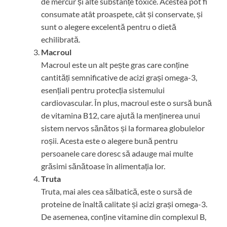
de mercur și alte substanțe toxice. Acestea pot fi
consumate atât proaspete, cât și conservate, și
sunt o alegere excelentă pentru o dietă
echilibrată.
Macroul
Macroul este un alt pește gras care conține
cantități semnificative de acizi grași omega-3,
esențiali pentru protecția sistemului
cardiovascular. În plus, macroul este o sursă bună
de vitamina B12, care ajută la menținerea unui
sistem nervos sănătos și la formarea globulelor
roșii. Acesta este o alegere bună pentru
persoanele care doresc să adauge mai multe
grăsimi sănătoase în alimentația lor.
Truta
Truta, mai ales cea sălbatică, este o sursă de
proteine de înaltă calitate și acizi grași omega-3.
De asemenea, conține vitamine din complexul B,