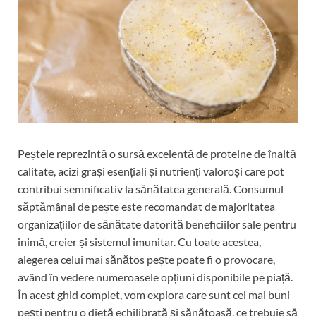
Peștele reprezintă o sursă excelentă de proteine de înaltă
calitate, acizi grași esențiali și nutrienți valoroși care pot
contribui semnificativ la sănătatea generală. Consumul
săptămânal de pește este recomandat de majoritatea
organizațiilor de sănătate datorită beneficiilor sale pentru
inimă, creier și sistemul imunitar. Cu toate acestea,
alegerea celui mai sănătos pește poate fi o provocare,
având în vedere numeroasele opțiuni disponibile pe piață.
În acest ghid complet, vom explora care sunt cei mai buni
pești pentru o dietă echilibrată și sănătoasă, ce trebuie să