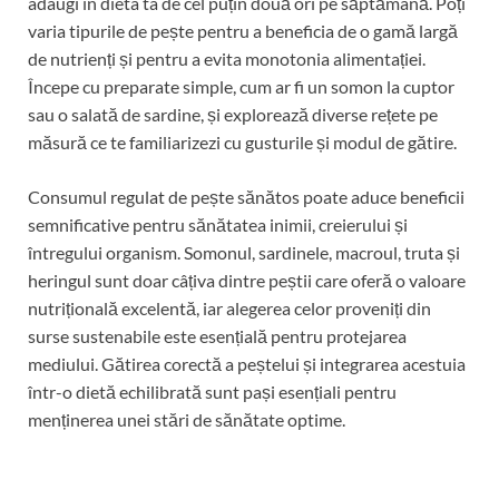
adaugi în dieta ta de cel puțin două ori pe săptămână. Poți
varia tipurile de pește pentru a beneficia de o gamă largă
de nutrienți și pentru a evita monotonia alimentației.
Începe cu preparate simple, cum ar fi un somon la cuptor
sau o salată de sardine, și explorează diverse rețete pe
măsură ce te familiarizezi cu gusturile și modul de gătire.
Consumul regulat de pește sănătos poate aduce beneficii
semnificative pentru sănătatea inimii, creierului și
întregului organism. Somonul, sardinele, macroul, truta și
heringul sunt doar câțiva dintre peștii care oferă o valoare
nutrițională excelentă, iar alegerea celor proveniți din
surse sustenabile este esențială pentru protejarea
mediului. Gătirea corectă a peștelui și integrarea acestuia
într-o dietă echilibrată sunt pași esențiali pentru
menținerea unei stări de sănătate optime.