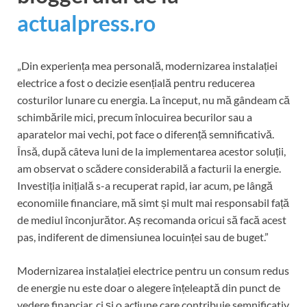
actualpress.ro
„Din experiența mea personală, modernizarea instalației
electrice a fost o decizie esențială pentru reducerea
costurilor lunare cu energia. La început, nu mă gândeam că
schimbările mici, precum înlocuirea becurilor sau a
aparatelor mai vechi, pot face o diferență semnificativă.
Însă, după câteva luni de la implementarea acestor soluții,
am observat o scădere considerabilă a facturii la energie.
Investiția inițială s-a recuperat rapid, iar acum, pe lângă
economiile financiare, mă simt și mult mai responsabil față
de mediul înconjurător. Aș recomanda oricui să facă acest
pas, indiferent de dimensiunea locuinței sau de buget.”
Modernizarea instalației electrice pentru un consum redus
de energie nu este doar o alegere înțeleaptă din punct de
vedere financiar, ci și o acțiune care contribuie semnificativ