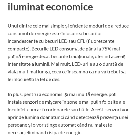
iluminat economice
Unul dintre cele mai simple și eficiente moduri de a reduce
consumul de energie este înlocuirea becurilor
incandescente cu becuri LED sau CFL (fluorescente
compacte). Becurile LED consumă de până la 75% mai
puțină energie decât becurile tradiționale, oferind aceeași
intensitate a luminii. Mai mult, LED-urile au o durată de
viață mult mai lungă, ceea ce înseamnă că nu va trebui să
le înlocuiești la fel de des.
În plus, pentru a economisi și mai multă energie, poți
instala senzori de mișcare în zonele mai puțin folosite ale
locuinței, cum ar fi coridoarele sau băile. Acești senzori vor
aprinde lumina doar atunci când detectează prezența unei
persoane și o vor stinge automat când nu mai este
necesar, eliminând risipa de energie.