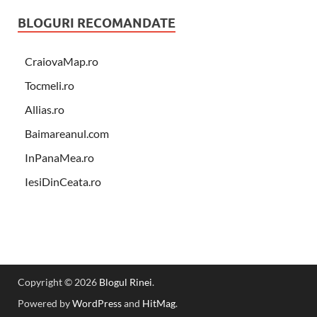
BLOGURI RECOMANDATE
CraiovaMap.ro
Tocmeli.ro
Allias.ro
Baimareanul.com
InPanaMea.ro
IesiDinCeata.ro
Copyright © 2026
Blogul Rinei
.
Powered by
WordPress
and
HitMag
.