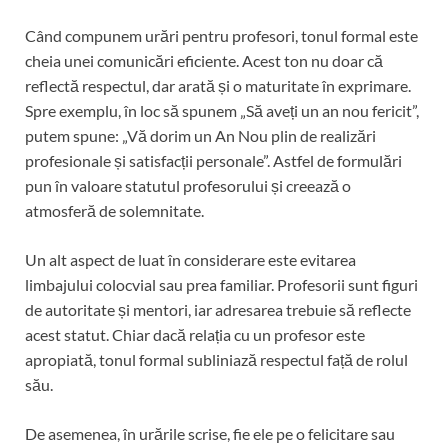
Când compunem urări pentru profesori, tonul formal este
cheia unei comunicări eficiente. Acest ton nu doar că
reflectă respectul, dar arată și o maturitate în exprimare.
Spre exemplu, în loc să spunem „Să aveți un an nou fericit”,
putem spune: „Vă dorim un An Nou plin de realizări
profesionale și satisfacții personale”. Astfel de formulări
pun în valoare statutul profesorului și creează o
atmosferă de solemnitate.
Un alt aspect de luat în considerare este evitarea
limbajului colocvial sau prea familiar. Profesorii sunt figuri
de autoritate și mentori, iar adresarea trebuie să reflecte
acest statut. Chiar dacă relația cu un profesor este
apropiată, tonul formal subliniază respectul față de rolul
său.
De asemenea, în urările scrise, fie ele pe o felicitare sau