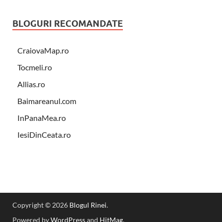
BLOGURI RECOMANDATE
CraiovaMap.ro
Tocmeli.ro
Allias.ro
Baimareanul.com
InPanaMea.ro
IesiDinCeata.ro
Copyright © 2026
Blogul Rinei
.
Powered by
WordPress
and
HitMag
.