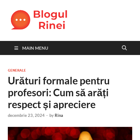
Blogul
blog personal
Rinei
MAIN MENU
GENERALE
Urături formale pentru
profesori: Cum să arăți
respect și apreciere
decembrie 23, 2024
-
by
Rina