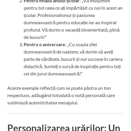
Pentru finalul anului școlar
: „Vă mulțumim
pentru tot ceea ce ați împărtășit cu noi în acest an
școlar. Profesionalismul și pasiunea
dumneavoastră pentru educație ne-au inspirat
profund. Vă dorim o vacanță binemeritată, plină
de bucurii!”
Pentru o aniversare
: „Cu ocazia zilei
dumneavoastră de naștere, vă dorim să aveți
parte de sănătate, bucurii și noi succese în cariera
didactică. Sunteți o sursă de inspirație pentru toți
cei din jurul dumneavoastră!”
Aceste exemple reflectă cum se poate păstra un ton
respectuos, adăugând totodată o notă personală care
subliniază autenticitatea mesajului.
Personalizarea urărilor: Un