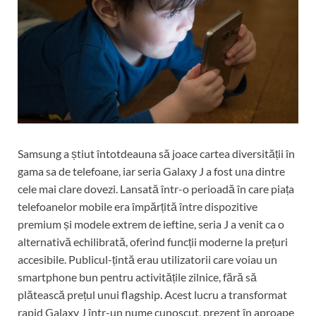
Samsung a știut întotdeauna să joace cartea diversității în
gama sa de telefoane, iar seria Galaxy J a fost una dintre
cele mai clare dovezi. Lansată într-o perioadă în care piața
telefoanelor mobile era împărțită între dispozitive
premium și modele extrem de ieftine, seria J a venit ca o
alternativă echilibrată, oferind funcții moderne la prețuri
accesibile. Publicul-țintă erau utilizatorii care voiau un
smartphone bun pentru activitățile zilnice, fără să
plătească prețul unui flagship. Acest lucru a transformat
rapid Galaxy J într-un nume cunoscut, prezent în aproape