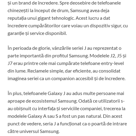
și un brand de încredere. Spre deosebire de telefoanele
chinezești la început de drum, Samsung avea deja
reputația unui gigant tehnologic. Acest lucru a dat
încredere cumpărătorilor care voiau un dispozitiv sigur, cu
garanție și service disponibil.
În perioada de glorie, vânzările seriei J au reprezentat o
parte importantă din profitul Samsung. Modelele J2, J5 și
J7 erau printre cele mai cumpărate telefoane entry-level
din lume. Reclamele simple, dar eficiente, au consolidat
imaginea seriei ca un companion accesibil și de încredere.
În plus, telefoanele Galaxy J au adus multe persoane mai
aproape de ecosistemul Samsung. Odată ce utilizatorii s-
au obișnuit cu interfața și serviciile companiei, trecerea la
modelele Galaxy A sau S a fost un pas natural. Din acest
punct de vedere, seria J a funcționat ca o poartă de intrare
către universul Samsung.