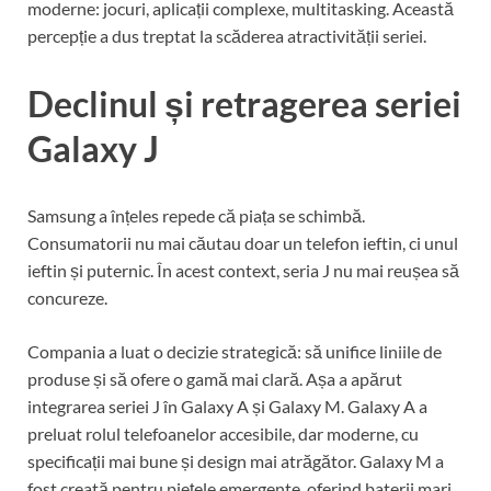
moderne: jocuri, aplicații complexe, multitasking. Această
percepție a dus treptat la scăderea atractivității seriei.
Declinul și retragerea seriei
Galaxy J
Samsung a înțeles repede că piața se schimbă.
Consumatorii nu mai căutau doar un telefon ieftin, ci unul
ieftin și puternic. În acest context, seria J nu mai reușea să
concureze.
Compania a luat o decizie strategică: să unifice liniile de
produse și să ofere o gamă mai clară. Așa a apărut
integrarea seriei J în Galaxy A și Galaxy M. Galaxy A a
preluat rolul telefoanelor accesibile, dar moderne, cu
specificații mai bune și design mai atrăgător. Galaxy M a
fost creată pentru piețele emergente, oferind baterii mari