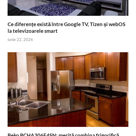
Ce diferențe există între Google TV, Tizen și webOS
la televizoarele smart
iunie 22, 2026
Beko BCHA306E4SN: merită combina frigorifică