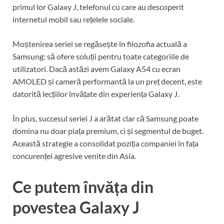
primul lor Galaxy J, telefonul cu care au descoperit
internetul mobil sau rețelele sociale.
Moștenirea seriei se regăsește în filozofia actuală a
Samsung: să ofere soluții pentru toate categoriile de
utilizatori. Dacă astăzi avem Galaxy A54 cu ecran
AMOLED și cameră performantă la un preț decent, este
datorită lecțiilor învățate din experiența Galaxy J.
În plus, succesul seriei J a arătat clar că Samsung poate
domina nu doar piața premium, ci și segmentul de buget.
Această strategie a consolidat poziția companiei în fața
concurenței agresive venite din Asia.
Ce putem învăța din
povestea Galaxy J