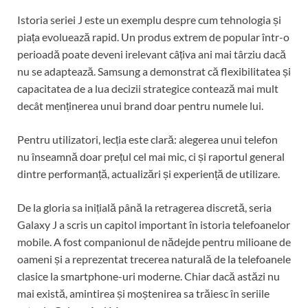
Istoria seriei J este un exemplu despre cum tehnologia și
piața evoluează rapid. Un produs extrem de popular într-o
perioadă poate deveni irelevant câțiva ani mai târziu dacă
nu se adaptează. Samsung a demonstrat că flexibilitatea și
capacitatea de a lua decizii strategice contează mai mult
decât menținerea unui brand doar pentru numele lui.
Pentru utilizatori, lecția este clară: alegerea unui telefon
nu înseamnă doar prețul cel mai mic, ci și raportul general
dintre performanță, actualizări și experiență de utilizare.
De la gloria sa inițială până la retragerea discretă, seria
Galaxy J a scris un capitol important în istoria telefoanelor
mobile. A fost companionul de nădejde pentru milioane de
oameni și a reprezentat trecerea naturală de la telefoanele
clasice la smartphone-uri moderne. Chiar dacă astăzi nu
mai există, amintirea și moștenirea sa trăiesc în seriile