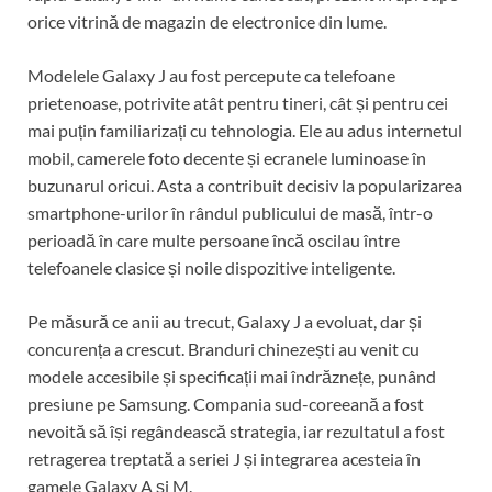
orice vitrină de magazin de electronice din lume.
Modelele Galaxy J au fost percepute ca telefoane
prietenoase, potrivite atât pentru tineri, cât și pentru cei
mai puțin familiarizați cu tehnologia. Ele au adus internetul
mobil, camerele foto decente și ecranele luminoase în
buzunarul oricui. Asta a contribuit decisiv la popularizarea
smartphone-urilor în rândul publicului de masă, într-o
perioadă în care multe persoane încă oscilau între
telefoanele clasice și noile dispozitive inteligente.
Pe măsură ce anii au trecut, Galaxy J a evoluat, dar și
concurența a crescut. Branduri chinezești au venit cu
modele accesibile și specificații mai îndrăznețe, punând
presiune pe Samsung. Compania sud-coreeană a fost
nevoită să își regândească strategia, iar rezultatul a fost
retragerea treptată a seriei J și integrarea acesteia în
gamele Galaxy A și M.