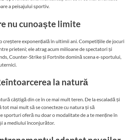
re a peisajului sportiv.
re nu cunoaște limite
 creștere exponențială în ultimii ani. Competițiile de jocuri
ntre prieteni; ele atrag acum milioane de spectatori și
nds, Counter-Strike și Fortnite domină scena e-sportului,
uternici.
Reîntoarcerea la natură
tură câștigă din ce în ce mai mult teren. De la escaladă și
ă tot mai mult să se conecteze cu natura și să
e sporturi oferă nu doar o modalitate de a te menține în
și a mediului înconjurător.