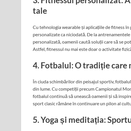
3. Fitnessul personalizat:
tale
Cu tehnologia wearable și aplicațiile de fitness în p
personalizate ca niciodată. De la antrenamentele 
personalizată, oamenii caută soluții care să se pot
Astfel, fitnessul nu mai este doar o activitate fizi
4. Fotbalul: O tradiție car
În ciuda schimbărilor din peisajul sportiv, fotbal
din lume. Cu competiții precum Campionatul Mondi
fotbalul continuă să unească oamenii și să inspire
sport clasic rămâne în continuare un pilon al cultu
5. Yoga și meditația: Sportu