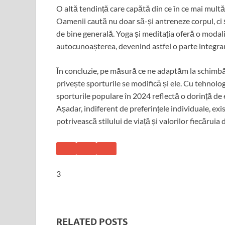
O altă tendință care capătă din ce în ce mai multă
Oamenii caută nu doar să-și antreneze corpul, ci 
de bine generală. Yoga și meditația oferă o modalit
autocunoașterea, devenind astfel o parte integrant
În concluzie, pe măsură ce ne adaptăm la schimbări
privește sporturile se modifică și ele. Cu tehnologi
sporturile populare în 2024 reflectă o dorință de
Așadar, indiferent de preferințele individuale, exi
potrivească stilului de viață și valorilor fiecăruia 
3
RELATED POSTS