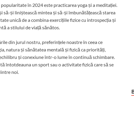
 popularitate în 2024 este practicarea yoga și a meditației.
și să-și liniștească mintea și să-și îmbunătățească starea
ate unică de a combina exercițiile fizice cu introspecția și
ă a stilului de viață sănătos.
le din jurul nostru, preferințele noastre în ceea ce
a, natura și sănătatea mentală și fizică ca priorități,
 echilibru și conexiune într-o lume în continuă schimbare.
stă întotdeauna un sport sau o activitate fizică care să se
dintre noi.