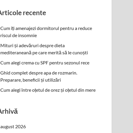
Articole recente
Cum îți amenajezi dormitorul pentru a reduce
riscul de insomnie
Mituri și adevăruri despre dieta
mediteraneană pe care merită să le cunoști
Cum alegi crema cu SPF pentru sezonul rece
Ghid complet despre apa de rozmarin.
Preparare, beneficii și utilizări
Cum alegi între oțetul de orez și oțetul din mere
Arhivă
august 2026