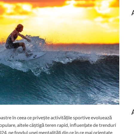
astre în ceea ce privește activitățile sportive evoluează
pulare, altele câștigă teren rapid, influențate de trenduri
2024, pe fondul unei mentalități din ce în ce mai orientate