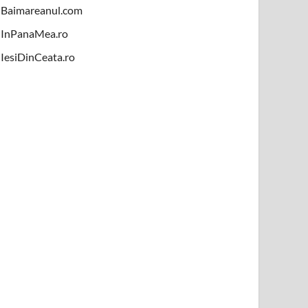
Baimareanul.com
InPanaMea.ro
IesiDinCeata.ro