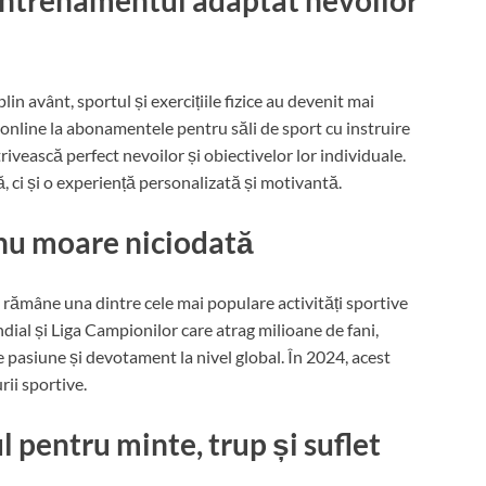
 Antrenamentul adaptat nevoilor
lin avânt, sportul și exercițiile fizice au devenit mai
online la abonamentele pentru săli de sport cu instruire
rivească perfect nevoilor și obiectivelor lor individuale.
că, ci și o experiență personalizată și motivantă.
e nu moare niciodată
ul rămâne una dintre cele mai populare activități sportive
al și Liga Campionilor care atrag milioane de fani,
 pasiune și devotament la nivel global. În 2024, acest
rii sportive.
l pentru minte, trup și suflet