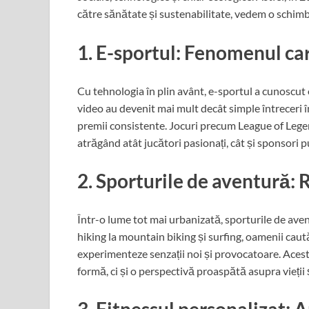
către sănătate și sustenabilitate, vedem o schimba
1. E-sportul: Fenomenul ca
Cu tehnologia în plin avânt, e-sportul a cunoscut o
video au devenit mai mult decât simple întreceri î
premii consistente. Jocuri precum League of Lege
atrăgând atât jucători pasionați, cât și sponsori p
2. Sporturile de aventură: 
Într-o lume tot mai urbanizată, sporturile de aven
hiking la mountain biking și surfing, oamenii caut
experimenteze senzații noi și provocatoare. Acest
formă, ci și o perspectivă proaspătă asupra vieții 