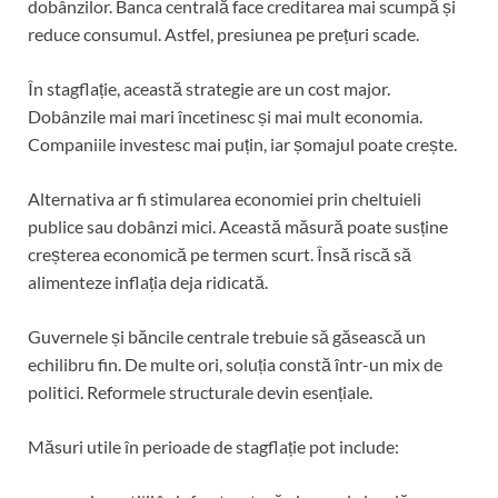
dobânzilor. Banca centrală face creditarea mai scumpă și
reduce consumul. Astfel, presiunea pe prețuri scade.
În stagflație, această strategie are un cost major.
Dobânzile mai mari încetinesc și mai mult economia.
Companiile investesc mai puțin, iar șomajul poate crește.
Alternativa ar fi stimularea economiei prin cheltuieli
publice sau dobânzi mici. Această măsură poate susține
creșterea economică pe termen scurt. Însă riscă să
alimenteze inflația deja ridicată.
Guvernele și băncile centrale trebuie să găsească un
echilibru fin. De multe ori, soluția constă într-un mix de
politici. Reformele structurale devin esențiale.
Măsuri utile în perioade de stagflație pot include: