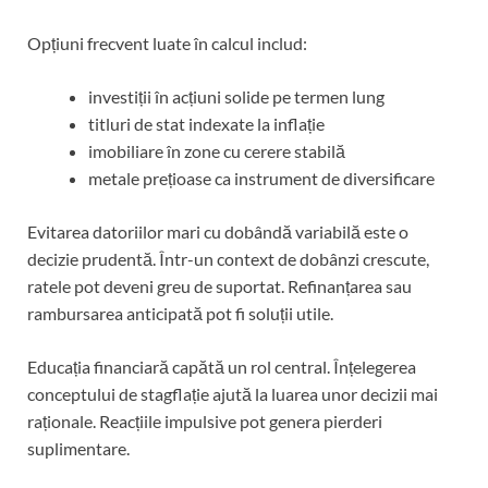
Opțiuni frecvent luate în calcul includ:
investiții în acțiuni solide pe termen lung
titluri de stat indexate la inflație
imobiliare în zone cu cerere stabilă
metale prețioase ca instrument de diversificare
Evitarea datoriilor mari cu dobândă variabilă este o
decizie prudentă. Într-un context de dobânzi crescute,
ratele pot deveni greu de suportat. Refinanțarea sau
rambursarea anticipată pot fi soluții utile.
Educația financiară capătă un rol central. Înțelegerea
conceptului de stagflație ajută la luarea unor decizii mai
raționale. Reacțiile impulsive pot genera pierderi
suplimentare.