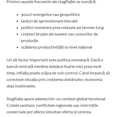
Printre cauzele frecvente ale stagflației se numără:
șocuri energetice sau geopolitice
lanțuri de aprovizionare blocate
politici monetare prea relaxate pe termen lung
creșteri bruște ale taxelor sau costurilor de
producție
scăderea productivității la nivel național
Un alt factor important este politica monetară. Dacă o
bancă centrală menține dobânzi foarte mici prea mult
timp, inflația poate scăpa de sub control. Când încearcă să
corecteze situația prin creșterea dobânzilor, economia
deja încetinește.
Stagflația apare adesea într-un context global tensionat.
Crizele sanitare, conflictele regionale sau restricțiile
comerciale pot afecta simultan oferta și cererea.