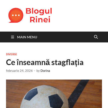
Blogul
blog personal
Rinei
MAIN MENU
DIVERSE
Ce înseamnă stagflația
februarie 24, 2026
-
by
Dorina