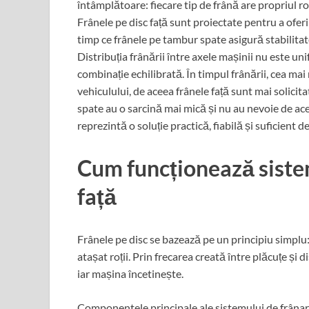
întâmplătoare: fiecare tip de frână are propriul ro
Frânele pe disc față sunt proiectate pentru a oferi 
timp ce frânele pe tambur spate asigură stabilitate
Distribuția frânării între axele mașinii nu este u
combinație echilibrată. În timpul frânării, cea mai
vehiculului, de aceea frânele față sunt mai solicit
spate au o sarcină mai mică și nu au nevoie de ace
reprezintă o soluție practică, fiabilă și suficient d
Cum funcționează sistem
față
Frânele pe disc se bazează pe un principiu simplu:
atașat roții. Prin frecarea creată între plăcuțe și 
iar mașina încetinește.
Componentele principale ale sistemului de frânare