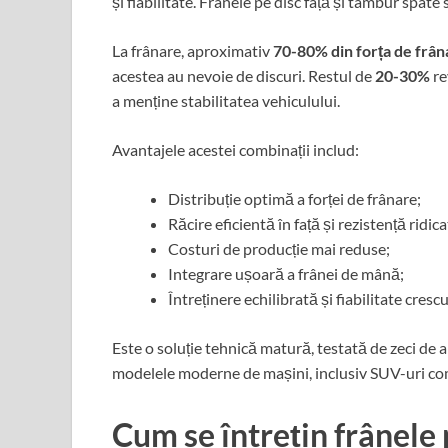
și fiabilitate. Frânele pe disc față și tambur spate 
La frânare, aproximativ
70-80% din forța de frâna
acestea au nevoie de discuri. Restul de
20-30%
re
a menține stabilitatea vehiculului.
Avantajele acestei combinații includ:
Distribuție optimă a forței de frânare;
Răcire eficientă în față și rezistență ridic
Costuri de producție mai reduse;
Integrare ușoară a frânei de mână;
Întreținere echilibrată și fiabilitate cresc
Este o soluție tehnică matură, testată de zeci de an
modelele moderne de mașini, inclusiv SUV-uri com
Cum se întrețin frânele 