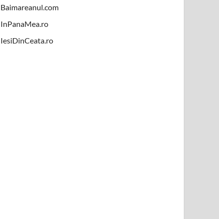
Baimareanul.com
InPanaMea.ro
IesiDinCeata.ro