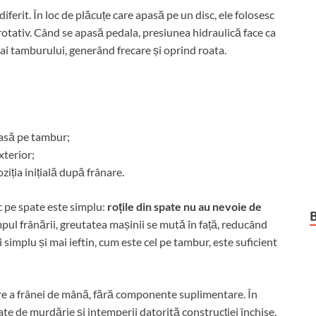
ferit. În loc de plăcuțe care apasă pe un disc, ele folosesc
rotativ. Când se apasă pedala, presiunea hidraulică face ca
i ai tamburului, generând frecare și oprind roata.
asă pe tambur;
xterior;
ziția inițială după frânare.
c pe spate este simplu:
roțile din spate nu au nevoie de
impul frânării, greutatea mașinii se mută în față, reducând
 simplu și mai ieftin, cum este cel pe tambur, este suficient
are a frânei de mână, fără componente suplimentare. În
jate de murdărie și intemperii datorită construcției închise.