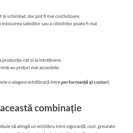
 și schimbat, dar pot fi mai costisitoare.
înlocuirea saboților sau a cilindrilor poate fi mai
producție, cât și la întreținere.
chimb au prețuri mai accesibile.
ste o alegere echilibrată între
performanță și costuri
,
 această combinație
buie să atingă un echilibru între siguranță, cost, greutate