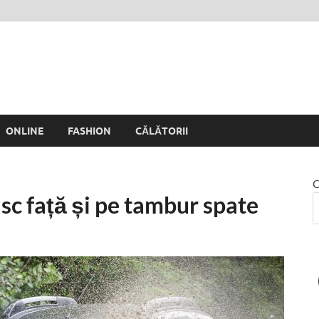
 Rinei
ONLINE
FASHION
CĂLĂTORII
C
sc față și pe tambur spate