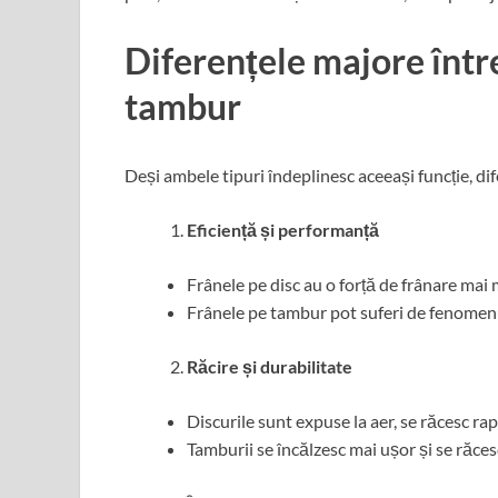
Diferențele majore între
tambur
Deși ambele tipuri îndeplinesc aceeași funcție, dif
Eficiență și performanță
Frânele pe disc au o forță de frânare mai 
Frânele pe tambur pot suferi de fenomenul
Răcire și durabilitate
Discurile sunt expuse la aer, se răcesc ra
Tamburii se încălzesc mai ușor și se răcesc