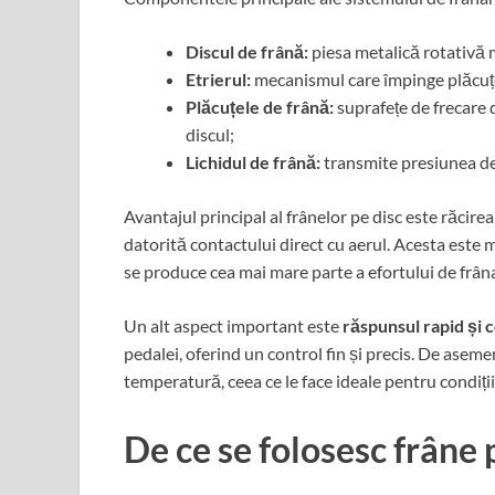
Discul de frână:
piesa metalică rotativă 
Etrierul:
mecanismul care împinge plăcuțe
Plăcuțele de frână:
suprafețe de frecare d
discul;
Lichidul de frână:
transmite presiunea de 
Avantajul principal al frânelor pe disc este răcire
datorită contactului direct cu aerul. Acesta este mo
se produce cea mai mare parte a efortului de frâna
Un alt aspect important este
răspunsul rapid și 
pedalei, oferind un control fin și precis. De asemen
temperatură, ceea ce le face ideale pentru condiți
De ce se folosesc frâne