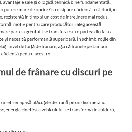
l, avantajele sale și o logică tehnică bine fundamentată.
o putere mare de oprire și o disipare eficientă a căldurii, în
, rezistență în timp și un cost de întreținere mai redus.
niformă, motiv pentru care producătorii aleg această
 mare parte a greutății se transferă către partea din față a
ate și necesită performanță superioară. În schimb, roțile din
lași nivel de forță de frânare, așa că frânele pe tambur
e eficientă pentru acest rol.
ul de frânare cu discuri pe
 un etrier apasă plăcuțele de frână pe un disc metalic
disc, energia cinetică a vehiculului se transformă în căldură,
 pe disc sunt: