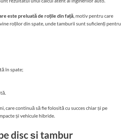
sunt rezultatul unui calcul atent al inginerilor auto.
re este preluată de roțile din față
, motiv pentru care
vine roților din spate, unde tamburii sunt suficienți pentru
ată în spate;
ută.
i, care continuă să fie folosită cu succes chiar și pe
pacte și vehicule hibride.
pe disc și tambur