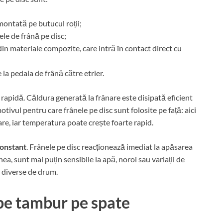
montată pe butucul roții;
le de frână pe disc;
in materiale compozite, care intră în contact direct cu
la pedala de frână către etrier.
a rapidă. Căldura generată la frânare este disipată eficient
tivul pentru care frânele pe disc sunt folosite pe față: aici
re, iar temperatura poate crește foarte rapid.
constant
. Frânele pe disc reacționează imediat la apăsarea
ea, sunt mai puțin sensibile la apă, noroi sau variații de
i diverse de drum.
 pe tambur pe spate