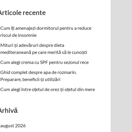
Articole recente
Cum îți amenajezi dormitorul pentru a reduce
riscul de insomnie
Mituri și adevăruri despre dieta
mediteraneană pe care merită să le cunoști
Cum alegi crema cu SPF pentru sezonul rece
Ghid complet despre apa de rozmarin.
Preparare, beneficii și utilizări
Cum alegi între oțetul de orez și oțetul din mere
Arhivă
august 2026