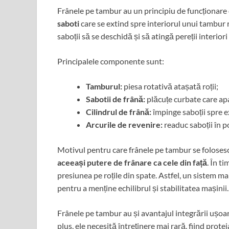
Frânele pe tambur au un principiu de funcționare di
saboti
care se extind spre interiorul unui tambur 
saboții să se deschidă și să atingă pereții interior
Principalele componente sunt:
Tamburul:
piesa rotativă atașată roții;
Sabotii de frână:
plăcuțe curbate care ap
Cilindrul de frână:
împinge saboții spre e
Arcurile de revenire:
readuc saboții în po
Motivul pentru care frânele pe tambur se foloses
aceeași putere de frânare ca cele din față
. În t
presiunea pe roțile din spate. Astfel, un sistem mai
pentru a menține echilibrul și stabilitatea mașinii.
Frânele pe tambur au și avantajul integrării ușo
plus, ele necesită întreținere mai rară, fiind prote