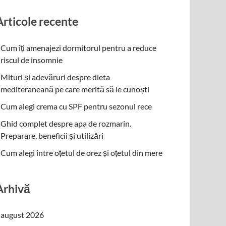
Articole recente
Cum îți amenajezi dormitorul pentru a reduce
riscul de insomnie
Mituri și adevăruri despre dieta
mediteraneană pe care merită să le cunoști
Cum alegi crema cu SPF pentru sezonul rece
Ghid complet despre apa de rozmarin.
Preparare, beneficii și utilizări
Cum alegi între oțetul de orez și oțetul din mere
Arhivă
august 2026