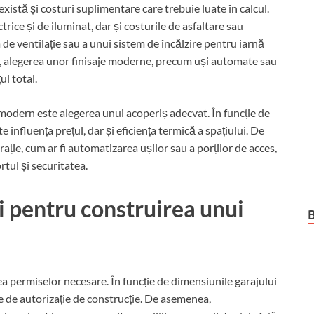
există și costuri suplimentare care trebuie luate în calcul.
rice și de iluminat, dar și costurile de asfaltare sau
 de ventilație sau a unui sistem de încălzire pentru iarnă
, alegerea unor finisaje moderne, precum uși automate sau
ul total.
 modern este alegerea unui acoperiș adecvat. În funcție de
e influența prețul, dar și eficiența termică a spațiului. De
ție, cum ar fi automatizarea ușilor sau a porților de acces,
tul și securitatea.
 pentru construirea unui
a permiselor necesare. În funcție de dimensiunile garajului
ie de autorizație de construcție. De asemenea,