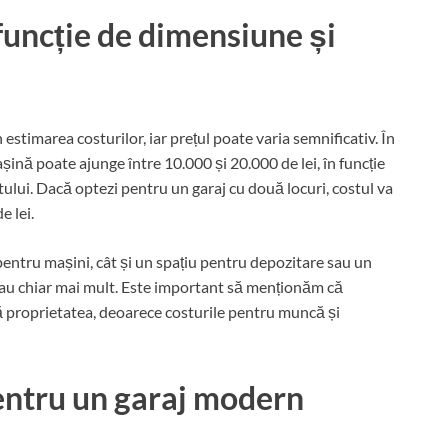
funcție de dimensiune și
estimarea costurilor, iar prețul poate varia semnificativ. În
ină poate ajunge între 10.000 și 20.000 de lei, în funcție
tului. Dacă optezi pentru un garaj cu două locuri, costul va
e lei.
 pentru mașini, cât și un spațiu pentru depozitare sau un
i sau chiar mai mult. Este important să menționăm că
flă proprietatea, deoarece costurile pentru muncă și
entru un garaj modern