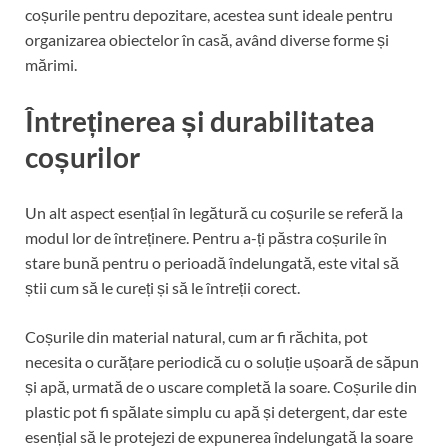
coșurile pentru depozitare, acestea sunt ideale pentru
organizarea obiectelor în casă, având diverse forme și
mărimi.
Întreținerea și durabilitatea
coșurilor
Un alt aspect esențial în legătură cu coșurile se referă la
modul lor de întreținere. Pentru a-ți păstra coșurile în
stare bună pentru o perioadă îndelungată, este vital să
știi cum să le cureți și să le întreții corect.
Coșurile din material natural, cum ar fi răchita, pot
necesita o curățare periodică cu o soluție ușoară de săpun
și apă, urmată de o uscare completă la soare. Coșurile din
plastic pot fi spălate simplu cu apă și detergent, dar este
esențial să le protejezi de expunerea îndelungată la soare