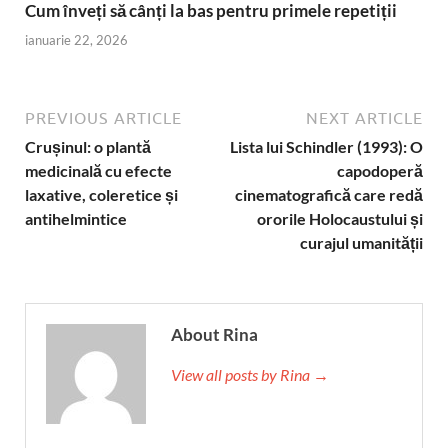
Cum înveți să cânți la bas pentru primele repetiții
ianuarie 22, 2026
PREVIOUS ARTICLE
NEXT ARTICLE
Crușinul: o plantă
Lista lui Schindler (1993): O
medicinală cu efecte
capodoperă
laxative, coleretice și
cinematografică care redă
antihelmintice
ororile Holocaustului și
curajul umanității
About Rina
View all posts by Rina →