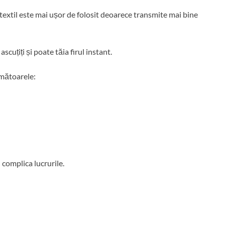
l textil este mai ușor de folosit deoarece transmite mai bine
scuțiți și poate tăia firul instant.
rmătoarele:
 complica lucrurile.