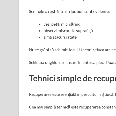
Semnele că ești într-un loc bun sunt evidente:
vezi pești mici sărind
observi mișcare la suprafață
simți atacuri ratate
Nu te grăbi să schimbi locul. Uneori, știuca are n
Schimbă unghiul de lansare înainte să pleci. Poate
Tehnici simple de recup
Recuperarea este esențială în pescuitul la știucă. 
Cea mai simplă tehnică este recuperarea constant