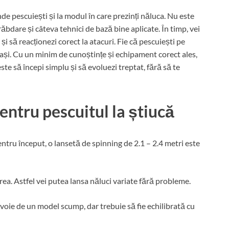
nde pescuiești și la modul în care prezinți năluca. Nu este
ăbdare și câteva tehnici de bază bine aplicate. În timp, vei
și să reacționezi corect la atacuri. Fie că pescuiești pe
eleași. Cu un minim de cunoștințe și echipament corect ales,
te să începi simplu și să evoluezi treptat, fără să te
ntru pescuitul la știucă
entru început, o lansetă de spinning de 2.1 – 2.4 metri este
ea. Astfel vei putea lansa năluci variate fără probleme.
evoie de un model scump, dar trebuie să fie echilibrată cu