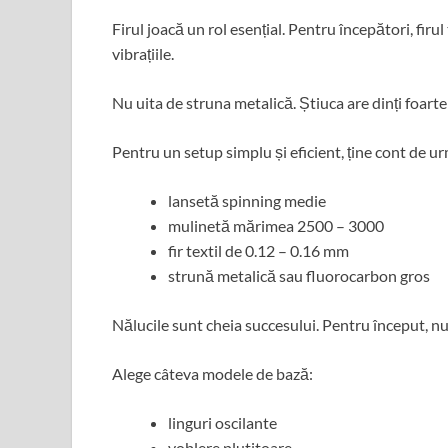
Firul joacă un rol esențial. Pentru începători, firu
vibrațiile.
Nu uita de struna metalică. Știuca are dinți foarte a
Pentru un setup simplu și eficient, ține cont de u
lansetă spinning medie
mulinetă mărimea 2500 – 3000
fir textil de 0.12 – 0.16 mm
strună metalică sau fluorocarbon gros
Nălucile sunt cheia succesului. Pentru început, nu
Alege câteva modele de bază:
linguri oscilante
voblere plutitoare