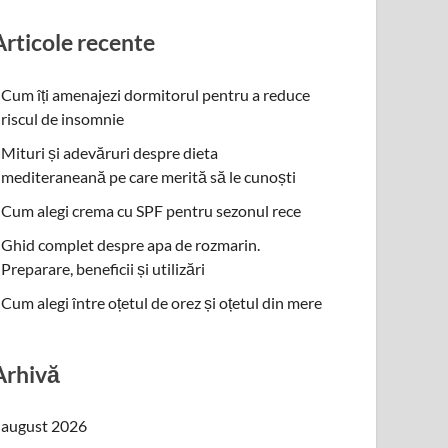
Articole recente
Cum îți amenajezi dormitorul pentru a reduce
riscul de insomnie
Mituri și adevăruri despre dieta
mediteraneană pe care merită să le cunoști
Cum alegi crema cu SPF pentru sezonul rece
Ghid complet despre apa de rozmarin.
Preparare, beneficii și utilizări
Cum alegi între oțetul de orez și oțetul din mere
Arhivă
august 2026