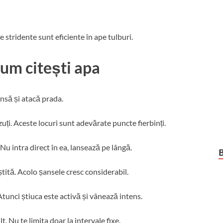
e stridente sunt eficiente în ape tulburi.
cum citești apa
nsă și atacă prada.
ți. Aceste locuri sunt adevărate puncte fierbinți.
 Nu intra direct în ea, lansează pe lângă.
ștită. Acolo șansele cresc considerabil.
unci știuca este activă și vânează intens.
 Nu te limita doar la intervale fixe.