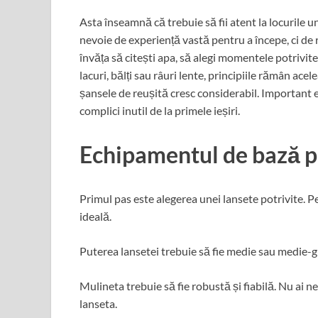
Asta înseamnă că trebuie să fii atent la locurile u
nevoie de experiență vastă pentru a începe, ci de r
învăța să citești apa, să alegi momentele potrivite 
lacuri, bălți sau râuri lente, principiile rămân ac
șansele de reușită cresc considerabil. Important es
complici inutil de la primele ieșiri.
Echipamentul de bază pe
Primul pas este alegerea unei lansete potrivite. P
ideală.
Puterea lansetei trebuie să fie medie sau medie-gr
Mulineta trebuie să fie robustă și fiabilă. Nu ai n
lanseta.