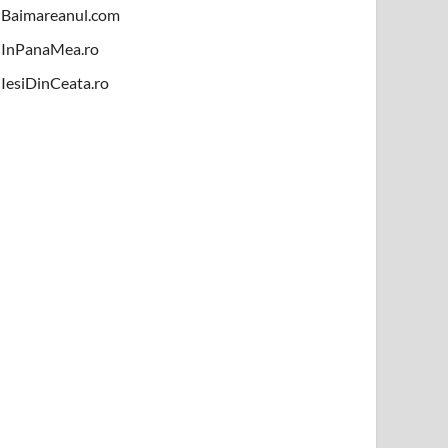
Baimareanul.com
InPanaMea.ro
IesiDinCeata.ro