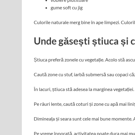
gume soft cu jig
Culorile naturale merg bine în ape limpezi. Culoril
Unde găsești știuca și 
Știuca preferă zonele cu vegetație. Acolo stă ascu
Caută zone cu stuf, iarbă submersă sau copaci căzu
În lacuri, știuca stă adesea la marginea vegetației.
Pe râuri lente, caută coturi și zone cu apă mai lini
Dimineața și seara sunt cele mai bune momente. At
Pe vreme înnorată, activitatea poate dura mai mult.