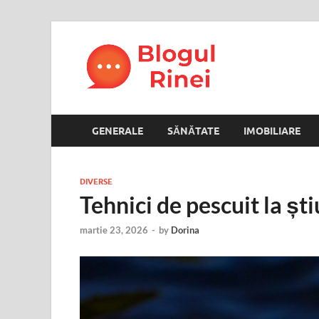
Blogul
blog personal
GENERALE
SĂNĂTATE
IMOBILIARE
DIVERSE
Tehnici de pescuit la șt
martie 23, 2026
-
by
Dorina