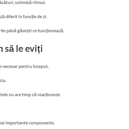
ăsături, schimbă ritmul.
 diferit în funcție de zi.
rile până găsești ce funcționează.
 să le eviți
te necesar pentru început.
sta.
tele nu are timp să reacționeze.
e mai importante componente.