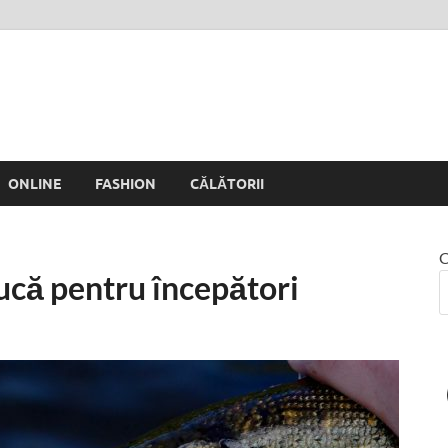
 Rinei
ONLINE
FASHION
CĂLĂTORII
C
iucă pentru începători