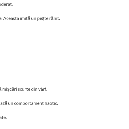
oderat.
e. Aceasta imită un pește rănit.
 mișcări scurte din vârf.
eează un comportament haotic.
ate.