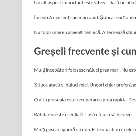
Un alt aspect important este viteza. Dacă nu ai tr
Încearcă mai lent sau mai rapid. Știuca reacționează
Nu folosi mereu aceeași tehnică. Alternează stilu
Greșeli frecvente și cum
Mulți începători folosesc năluci prea mari. Nu es
Știuca atacă și năluci mici. Uneori chiar preferă a
O altă greșeală este recuperarea prea rapidă. Peș
Răbdarea este esențială. Lasă năluca să lucreze.
Mulți pescari ignoră struna. Este una dintre cel