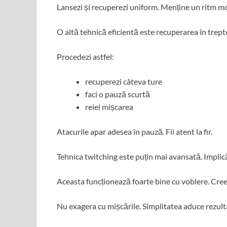
Lansezi și recuperezi uniform. Menține un ritm m
O altă tehnică eficientă este recuperarea în trept
Procedezi astfel:
recuperezi câteva ture
faci o pauză scurtă
reiei mișcarea
Atacurile apar adesea în pauză. Fii atent la fir.
Tehnica twitching este puțin mai avansată. Implică
Aceasta funcționează foarte bine cu voblere. Cr
Nu exagera cu mișcările. Simplitatea aduce rezult