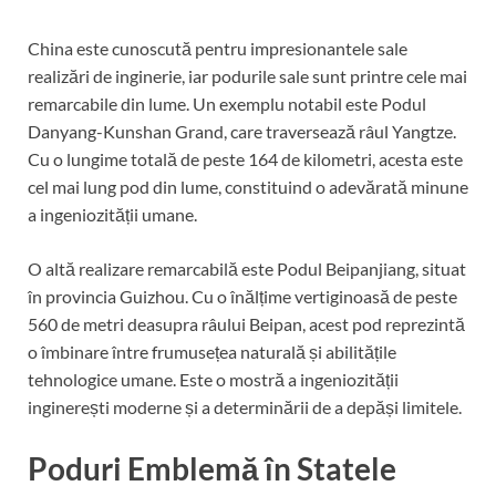
China este cunoscută pentru impresionantele sale
realizări de inginerie, iar podurile sale sunt printre cele mai
remarcabile din lume. Un exemplu notabil este Podul
Danyang-Kunshan Grand, care traversează râul Yangtze.
Cu o lungime totală de peste 164 de kilometri, acesta este
cel mai lung pod din lume, constituind o adevărată minune
a ingeniozității umane.
O altă realizare remarcabilă este Podul Beipanjiang, situat
în provincia Guizhou. Cu o înălțime vertiginoasă de peste
560 de metri deasupra râului Beipan, acest pod reprezintă
o îmbinare între frumusețea naturală și abilitățile
tehnologice umane. Este o mostră a ingeniozității
inginerești moderne și a determinării de a depăși limitele.
Poduri Emblemă în Statele