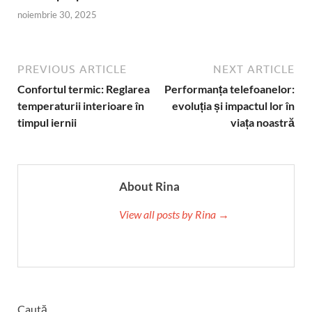
noiembrie 30, 2025
PREVIOUS ARTICLE
NEXT ARTICLE
Confortul termic: Reglarea
Performanța telefoanelor:
temperaturii interioare în
evoluția și impactul lor în
timpul iernii
viața noastră
About Rina
View all posts by Rina →
Caută