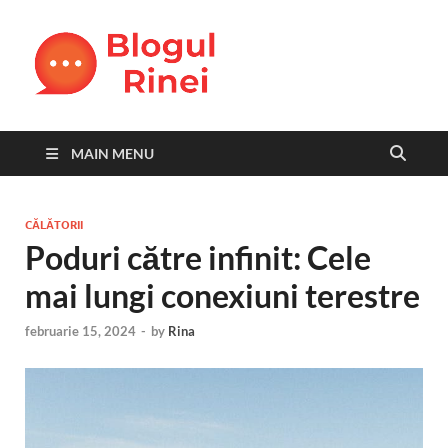
Blogul
blog personal
Rinei
MAIN MENU
CĂLĂTORII
Poduri către infinit: Cele
mai lungi conexiuni terestre
februarie 15, 2024
-
by
Rina