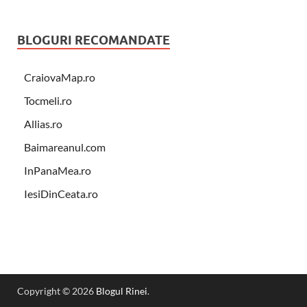
BLOGURI RECOMANDATE
CraiovaMap.ro
Tocmeli.ro
Allias.ro
Baimareanul.com
InPanaMea.ro
IesiDinCeata.ro
Copyright © 2026
Blogul Rinei
.