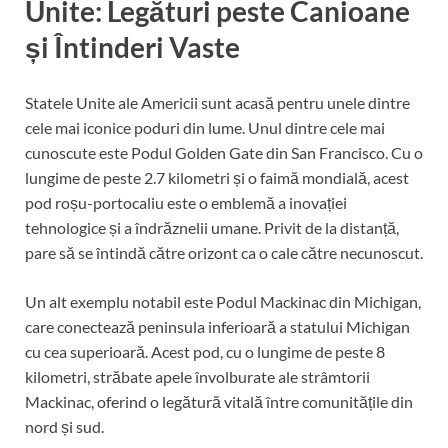
Unite: Legături peste Canioane
și Întinderi Vaste
Statele Unite ale Americii sunt acasă pentru unele dintre
cele mai iconice poduri din lume. Unul dintre cele mai
cunoscute este Podul Golden Gate din San Francisco. Cu o
lungime de peste 2.7 kilometri și o faimă mondială, acest
pod roșu-portocaliu este o emblemă a inovației
tehnologice și a îndrăznelii umane. Privit de la distanță,
pare să se întindă către orizont ca o cale către necunoscut.
Un alt exemplu notabil este Podul Mackinac din Michigan,
care conectează peninsula inferioară a statului Michigan
cu cea superioară. Acest pod, cu o lungime de peste 8
kilometri, străbate apele învolburate ale strâmtorii
Mackinac, oferind o legătură vitală între comunitățile din
nord și sud.