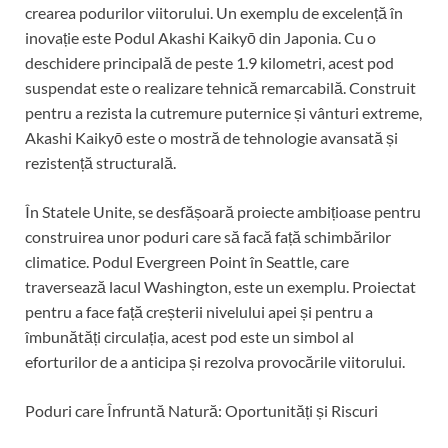
crearea podurilor viitorului. Un exemplu de excelență în
inovație este Podul Akashi Kaikyō din Japonia. Cu o
deschidere principală de peste 1.9 kilometri, acest pod
suspendat este o realizare tehnică remarcabilă. Construit
pentru a rezista la cutremure puternice și vânturi extreme,
Akashi Kaikyō este o mostră de tehnologie avansată și
rezistență structurală.
În Statele Unite, se desfășoară proiecte ambițioase pentru
construirea unor poduri care să facă față schimbărilor
climatice. Podul Evergreen Point în Seattle, care
traversează lacul Washington, este un exemplu. Proiectat
pentru a face față creșterii nivelului apei și pentru a
îmbunătăți circulația, acest pod este un simbol al
eforturilor de a anticipa și rezolva provocările viitorului.
Poduri care Înfruntă Natură: Oportunități și Riscuri