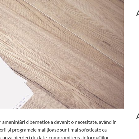
or amenințări cibernetice a devenit o necesitate, având în
erii și programele malițioase sunt mai sofisticate ca
e cauza pierderi de date, compromiterea informațiilor