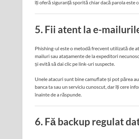
îți oferă siguranță sporită chiar dacă parola este
5. Fii atent la e-mailuril
Phishing-ul este o metodă frecvent utilizată de a
mailuri sau atașamente de la expeditori necunoscu
și evită să dai clic pe link-uri suspecte.
Unele atacuri sunt bine camuflate și pot părea au
banca ta sau un serviciu cunoscut, dar îți cere infor
înainte de a răspunde.
6. Fă backup regulat da