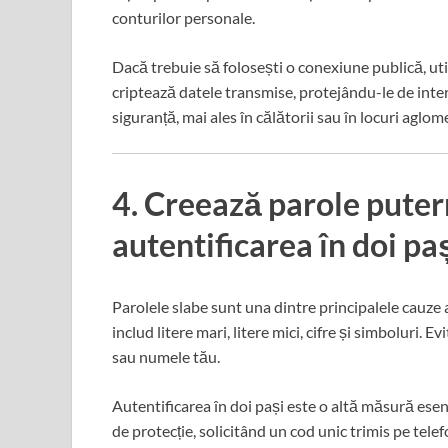
conturilor personale.
Dacă trebuie să folosești o conexiune publică, ut
criptează datele transmise, protejându-le de inte
siguranță, mai ales în călătorii sau în locuri aglom
4. Creează parole puter
autentificarea în doi pa
Parolele slabe sunt una dintre principalele cauze
includ litere mari, litere mici, cifre și simboluri. E
sau numele tău.
Autentificarea în doi pași este o altă măsură ese
de protecție, solicitând un cod unic trimis pe telef