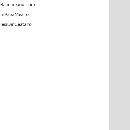
Baimareanul.com
InPanaMea.ro
IesiDinCeata.ro