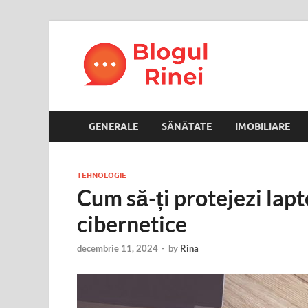
Blogul
blog personal
GENERALE
SĂNĂTATE
IMOBILIARE
TEHNOLOGIE
Cum să-ți protejezi lapt
cibernetice
decembrie 11, 2024
-
by
Rina