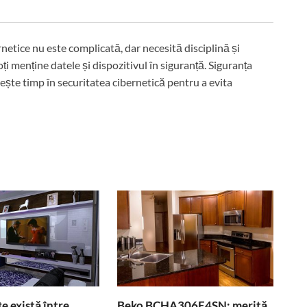
rnetice nu este complicată, dar necesită disciplină și
poți menține datele și dispozitivul în siguranță. Siguranța
stește timp în securitatea cibernetică pentru a evita
e există între
Beko BCHA306E4SN: merită