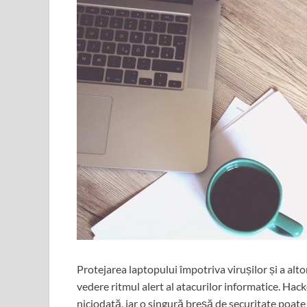
Protejarea laptopului împotriva virușilor și a alt
vedere ritmul alert al atacurilor informatice. Hack
niciodată, iar o singură breșă de securitate poat