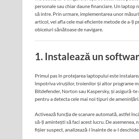
personale sau chiar daune financiare. Un laptop n
să intre. Prin urmare, implementarea unor măsuri c
articol, vei afla cele mai eficiente metode de a-ți 
obiceiuri sănătoase de navigare.
1. Instalează un softwar
Primul pas în protejarea laptopului este instalar
împotriva virușilor, troienilor și altor programe 
Bitdefender, Norton sau Kaspersky, și asigură-te c
pentru a detecta cele mai noi tipuri de amenințări
Activează funcția de scanare automată, astfel încât
să-ți amintești să faci acest lucru. De asemenea, 
fișier suspect, analizează-l înainte de a-l deschide