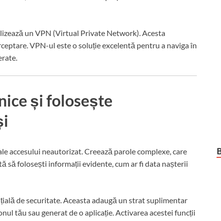
ilizează un VPN (Virtual Private Network). Acesta
rceptare. VPN-ul este o soluție excelentă pentru a naviga în
erate.
nice și folosește
și
 ale accesului neautorizat. Creează parole complexe, care
vită să folosești informații evidente, cum ar fi data nașterii
nțială de securitate. Aceasta adaugă un strat suplimentar
onul tău sau generat de o aplicație. Activarea acestei funcții