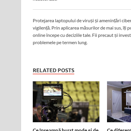
Protejarea laptopului de viruși și amenințări cibe
vigilență. Prin aplicarea măsurilor de mai sus, îți 
online începe cu deciziile tale. Fii precaut și inve
problemele pe termen lung.
RELATED POSTS
Ce înseamnă burst mode și de
Ce diferenț