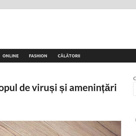
 Rinei
ONLINE
FASHION
CĂLĂTORII
C
opul de viruși și amenințări