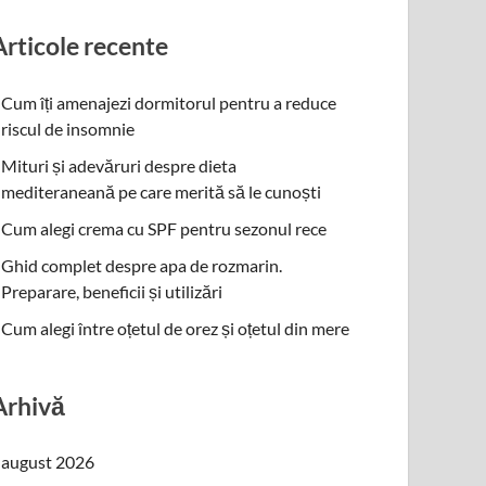
Articole recente
Cum îți amenajezi dormitorul pentru a reduce
riscul de insomnie
Mituri și adevăruri despre dieta
mediteraneană pe care merită să le cunoști
Cum alegi crema cu SPF pentru sezonul rece
Ghid complet despre apa de rozmarin.
Preparare, beneficii și utilizări
Cum alegi între oțetul de orez și oțetul din mere
Arhivă
august 2026