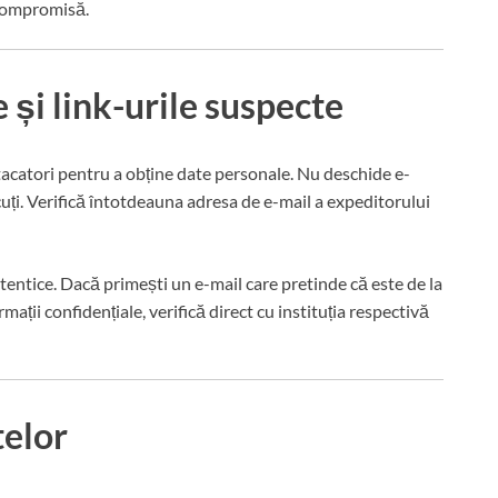
 compromisă.
e și link-urile suspecte
tacatori pentru a obține date personale. Nu deschide e-
ți. Verifică întotdeauna adresa de e-mail a expeditorului
tentice. Dacă primești un e-mail care pretinde că este de la
mații confidențiale, verifică direct cu instituția respectivă
telor