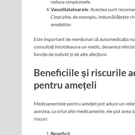
reduce simptomele.
Vasodilatatoarele
: Acestea sunt recoman
Cinarizina
, de exemplu, îmbunătățește circ
amețelilor.
Este important de menționat că automedicația nu 
consultați întotdeauna un medic, deoarece efecte
funcție de individ și de alte afecțiuni.
Beneficiile și riscurile 
pentru amețeli
Medicamentele pentru amețeli pot aduce un relief s
acestea, ca orice alte medicamente, ele pot avea și
riscuri:
Beneficii
: