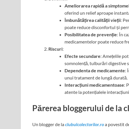
Ameliorarea rapidă a simptome
oferind un relief aproape instan
Îmbunătățirea calității vieții
: Pe
poate reduce disconfortul și permi
Posibilitatea de prevenție
: În c
medicamentelor poate reduce fre
Riscuri
:
Efecte secundare
: Amețelile pot
somnolență, tulburări digestive s
Dependenta de medicamente
: 
unui tratament de lungă durată.
Interacțiuni medicamentoase
: 
atente la potențialele interacțiun
Părerea bloggerului de la c
Un blogger de la
clubulcolectorilor.ro
a povestit de