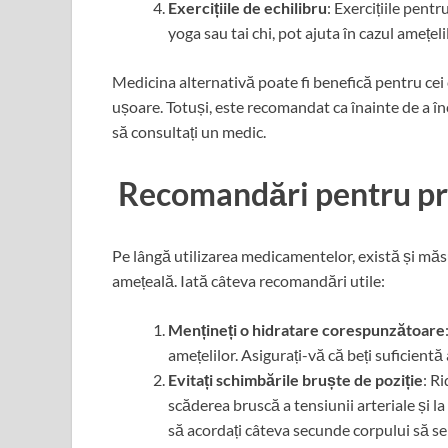
Exercițiile de echilibru
: Exercițiile pentr
yoga sau tai chi, pot ajuta în cazul amețel
Medicina alternativă poate fi benefică pentru cei
ușoare. Totuși, este recomandat ca înainte de a în
să consultați un medic.
Recomandări pentru pr
Pe lângă utilizarea medicamentelor, există și măs
amețeală. Iată câteva recomandări utile:
Mențineți o hidratare corespunzătoare
amețelilor. Asigurați-vă că beți suficient
Evitați schimbările bruște de poziție
: R
scăderea bruscă a tensiunii arteriale și la
să acordați câteva secunde corpului să se