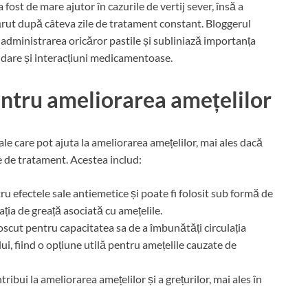
fost de mare ajutor în cazurile de vertij sever, însă a
părut după câteva zile de tratament constant. Bloggerul
administrarea oricăror pastile și subliniază importanța
ndare și interacțiuni medicamentoase.
entru ameliorarea amețelilor
le care pot ajuta la ameliorarea amețelilor, mai ales dacă
e de tratament. Acestea includ:
u efectele sale antiemetice și poate fi folosit sub formă de
ția de greață asociată cu amețelile.
oscut pentru capacitatea sa de a îmbunătăți circulația
ui, fiind o opțiune utilă pentru amețelile cauzate de
ibui la ameliorarea amețelilor și a grețurilor, mai ales în