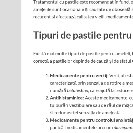
Tratamentul cu pastile este recomandat în funcție
amețelile sunt ocazionale și cauzate de oboseală s
recurent și afectează calitatea vieții, medicamente
Tipuri de pastile pentru
Există mai multe tipuri de pastile pentru amețeli,
corectă a pastilelor depinde de cauză și de sfatul 
Medicamente pentru vertij
: Vertijul e
caracterizată prin senzația de rotire a 
numără
betahistina
, care ajută la reducer
Antihistaminice
: Aceste medicamente, cu
tulburări vestibulare sau de răul de mișc
și reduc astfel senzația de amețeală.
Medicamente pentru controlul anxietăț
panică, medicamentele precum
diazepam