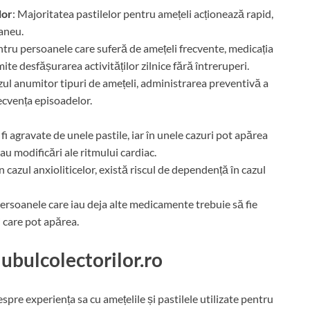
lor
: Majoritatea pastilelor pentru amețeli acționează rapid,
taneu.
ntru persoanele care suferă de amețeli frecvente, medicația
te desfășurarea activităților zilnice fără întreruperi.
azul anumitor tipuri de amețeli, administrarea preventivă a
cvența episoadelor.
 fi agravate de unele pastile, iar în unele cazuri pot apărea
au modificări ale ritmului cardiac.
În cazul anxioliticelor, există riscul de dependență în cazul
Persoanele care iau deja alte medicamente trebuie să fie
i care pot apărea.
lubulcolectorilor.ro
spre experiența sa cu amețelile și pastilele utilizate pentru