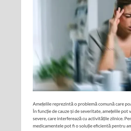
Amețelile reprezintă o problemă comună care poate 
În funcție de cauze și de severitate, amețelile pot v
severe, care interferează cu activitățile zilnice. 
medicamentele pot fi o soluție eficientă pentru a