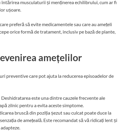
u întărirea musculaturii și menținerea echilibrului, cum ar fi
ilor ușoare.
 care preferă să evite medicamentele sau care au amețeli
cepe orice formă de tratament, inclusiv pe bază de plante,
evenirea amețelilor
uri preventive care pot ajuta la reducerea episoadelor de
: Deshidratarea este una dintre cauzele frecvente ale
ă apă zilnic pentru a evita aceste simptome.
idicarea bruscă din poziția șezut sau culcat poate duce la
 senzația de amețeală. Este recomandat să vă ridicați lent și
 adapteze.