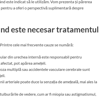
ând este indicat să le utilizăm. Vom prezenta și părerea
pentru a oferi o perspectivă suplimentară despre
ând este necesar tratamentul
 Printre cele mai frecvente cauze se numără:
bular din urechea internă este responsabil pentru
afectat, pot apărea amețeli.
eroza multiplă sau accidentele vasculare cerebrale sunt
eli.
nii arteriale poate duce la senzația de amețeală, mai ales la
 tulburările de vedere, cum ar fi miopia sau astigmatismul,