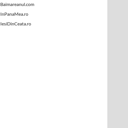
Baimareanul.com
InPanaMea.ro
IesiDinCeata.ro