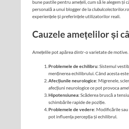
bune pastile pentru amețeli, cum să le alegem și c
personală a unui blogger de la
clubulcolectorilor.ro
experiențele și preferințele utilizatorilor reali.
Cauzele amețelilor și c
Amețelile pot apărea dintr-o varietate de motive.
Problemele de echilibru
: Sistemul vesti
menținerea echilibrului. Când acesta este 
Afecțiunile neurologice
: Migrenele, scl
afecțiuni neurologice ce pot provoca ameț
Hipotensiunea
: Scăderea bruscă a tensiu
schimbările rapide de poziție.
Problemele de vedere
: Modificările sau
pot influența percepția și echilibrul.