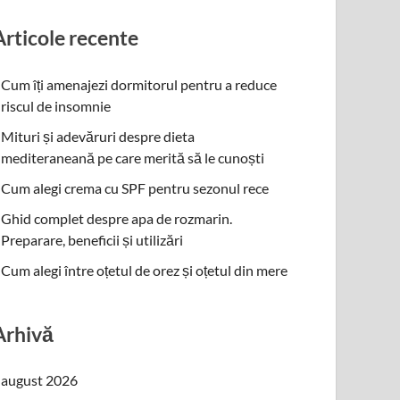
Articole recente
Cum îți amenajezi dormitorul pentru a reduce
riscul de insomnie
Mituri și adevăruri despre dieta
mediteraneană pe care merită să le cunoști
Cum alegi crema cu SPF pentru sezonul rece
Ghid complet despre apa de rozmarin.
Preparare, beneficii și utilizări
Cum alegi între oțetul de orez și oțetul din mere
Arhivă
august 2026