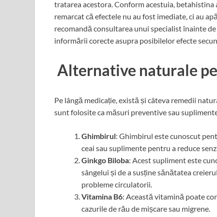
tratarea acestora. Conform acestuia, betahistina a 
remarcat că efectele nu au fost imediate, ci au a
recomandă consultarea unui specialist înainte de 
informării corecte asupra posibilelor efecte secu
Alternative naturale p
Pe lângă medicație, există și câteva remedii natura
sunt folosite ca măsuri preventive sau supliment
Ghimbirul
: Ghimbirul este cunoscut pentr
ceai sau suplimente pentru a reduce senza
Ginkgo Biloba
: Acest supliment este cun
sângelui și de a susține sănătatea creierul
probleme circulatorii.
Vitamina B6
: Această vitamină poate contr
cazurile de rău de mișcare sau migrene.