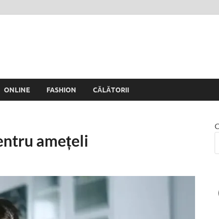
 Rinei
ONLINE
FASHION
CĂLĂTORII
C
entru amețeli