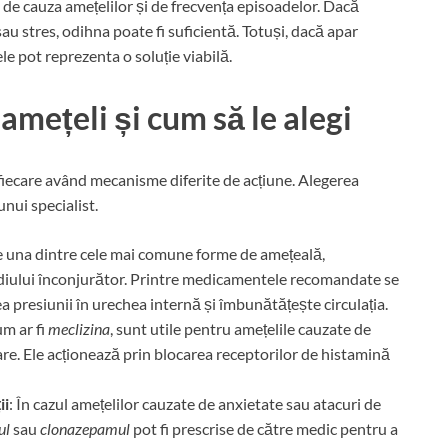
 de cauza amețelilor și de frecvența episoadelor. Dacă
au stres, odihna poate fi suficientă. Totuși, dacă apar
le pot reprezenta o soluție viabilă.
 amețeli și cum să le alegi
 fiecare având mecanisme diferite de acțiune. Alegerea
unui specialist.
ste una dintre cele mai comune forme de amețeală,
mediului înconjurător. Printre medicamentele recomandate se
ea presiunii în urechea internă și îmbunătățește circulația.
m ar fi
meclizina
, sunt utile pentru amețelile cauzate de
are. Ele acționează prin blocarea receptorilor de histamină
ii
: În cazul amețelilor cauzate de anxietate sau atacuri de
ul
sau
clonazepamul
pot fi prescrise de către medic pentru a