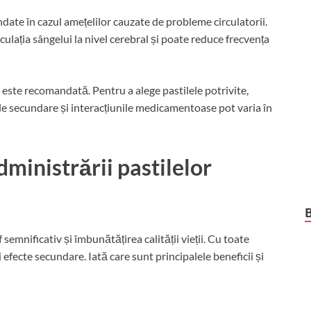
date în cazul amețelilor cauzate de probleme circulatorii.
ulația sângelui la nivel cerebral și poate reduce frecvența
este recomandată. Pentru a alege pastilele potrivite,
le secundare și interacțiunile medicamentoase pot varia în
administrării pastilelor
emnificativ și îmbunătățirea calității vieții. Cu toate
 efecte secundare. Iată care sunt principalele beneficii și