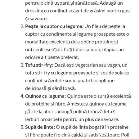
pentru o cină ușoară și sănătoasă. Adaugă un
dressing cu conținut scăzut de grăsimi pentru gust
și savoare.
Pește la cuptor cu legume:
Un fileu de pește la
cuptor cu condimente și legume proaspete este o
modalitate excelentă de a obține proteine și
nutrienți esențiali. Poți folosi somon, tilapia sau
oricare alt pește preferat.
Tofu stir-fry:
Dacă ești vegetarian sau vegan, un
tofu stir-fry cu legume proaspete și sos de soia cu
conținut scăzut de sodiu poate fi o opțiune
delicioasă și sănătoasă.
Quinoa cu legume:
Quinoa este o sursă excelentă
de proteine și fibre. Amestecă quinoa cu legume
gătite la aburi, adaugă puțină brânză feta și
ierburi proaspete pentru un plus de savoare.
Supă de linte:
O supă de linte bogată în proteine
și fibre poate fi o cină caldă și satisfăcătoare. Poți