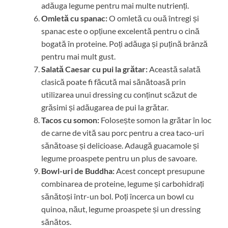
adăuga legume pentru mai multe nutrienți.
Omletă cu spanac:
O omletă cu ouă întregi și
spanac este o opțiune excelentă pentru o cină
bogată în proteine. Poți adăuga și puțină brânză
pentru mai mult gust.
Salată Caesar cu pui la grătar:
Această salată
clasică poate fi făcută mai sănătoasă prin
utilizarea unui dressing cu conținut scăzut de
grăsimi și adăugarea de pui la grătar.
Tacos cu somon:
Folosește somon la grătar în loc
de carne de vită sau porc pentru a crea taco-uri
sănătoase și delicioase. Adaugă guacamole și
legume proaspete pentru un plus de savoare.
Bowl-uri de Buddha:
Acest concept presupune
combinarea de proteine, legume și carbohidrați
sănătoși într-un bol. Poți încerca un bowl cu
quinoa, năut, legume proaspete și un dressing
sănătos.