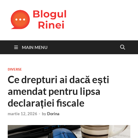
Blogul
blog personal
Rinei
MAIN MENU
DIVERSE
Ce drepturi ai dacă ești
amendat pentru lipsa
declarației fiscale
martie 12, 2026
-
by
Dorina