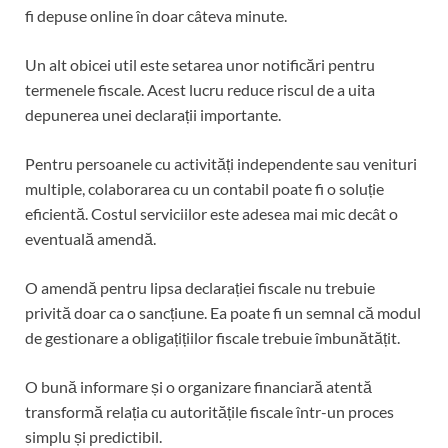
fi depuse online în doar câteva minute.
Un alt obicei util este setarea unor notificări pentru
termenele fiscale. Acest lucru reduce riscul de a uita
depunerea unei declarații importante.
Pentru persoanele cu activități independente sau venituri
multiple, colaborarea cu un contabil poate fi o soluție
eficientă. Costul serviciilor este adesea mai mic decât o
eventuală amendă.
O amendă pentru lipsa declarației fiscale nu trebuie
privită doar ca o sancțiune. Ea poate fi un semnal că modul
de gestionare a obligațițiilor fiscale trebuie îmbunătățit.
O bună informare și o organizare financiară atentă
transformă relația cu autoritățile fiscale într-un proces
simplu și predictibil.