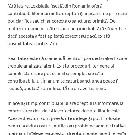
fără ieșire. Legislația fiscală din România oferă
contribuabililor mai multe drepturi și mecanisme prin care
pot clarifica sau chiar corecta o sancțiune primită. De
multe ori, oamenii plătesc amenda imediat fără să verifice
dacă aceasta a fost aplicată corect sau dacă există
posibilitatea contestării.
Realitatea este că o amendă pentru lipsa declarației fiscale
trebuie analizată atent. Există proceduri, termene și
condiții clare care pot schimba complet situația
contribuabilului. În anumite cazuri, sancțiunea poate fi
redusă, anulată sau înlocuită cu un avertisment.
În același timp, contribuabilul are dreptul la informare, la
contestarea deciziei și la corectarea declarațiilor fiscale.
Aceste drepturi sunt prevăzute de lege și pot fi folosite
pentru a evita costuri inutile sau probleme administrative
mai mari. Înțelegerea acestor drepturi poate face diferența