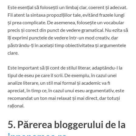
Este esențial să folosești un limbaj clar, coerent și adecvat.
Fii atent la sintaxa propozițiilor tale, evitând frazele lungi
și prea complicate. De asemenea, folosește un vocabular
precis și corect din punct de vedere gramatical. Nu ezita să
îți exprimi punctele de vedere într-un mod creativ, dar
păstrându-ți în același timp obiectivitatea și argumentele
clare.
Este important să ții cont de stilul literar, adaptându-l la
tipul de eseu pe care îl scrii. De exemplu, în cazul unei
analize literare, un stil mai formal și academic va fi
apreciat, în timp ce, în cazul unui eseu argumentativ, este
recomandat un ton mai relaxat și mai direct, dar totuși
rațional.
5. Părerea bloggerului de la