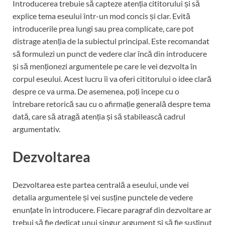
Introducerea trebuie să capteze atenția cititorului și să
explice tema eseului într-un mod concis și clar. Evită
introducerile prea lungi sau prea complicate, care pot
distrage atenția de la subiectul principal. Este recomandat
să formulezi un punct de vedere clar încă din introducere
și să menționezi argumentele pe care le vei dezvolta în
corpul eseului. Acest lucru îi va oferi cititorului o idee clară
despre ce va urma. De asemenea, poți începe cu o
întrebare retorică sau cu o afirmație generală despre tema
dată, care să atragă atenția și să stabilească cadrul
argumentativ.
Dezvoltarea
Dezvoltarea este partea centrală a eseului, unde vei
detalia argumentele și vei susține punctele de vedere
enunțate în introducere. Fiecare paragraf din dezvoltare ar
trebui să fie dedicat unui singur argument și să fie susținut