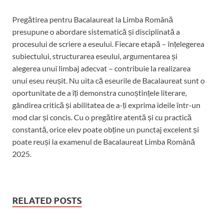
Pregătirea pentru Bacalaureat la Limba Română
presupune o abordare sistematică și disciplinată a
procesului de scriere a eseului. Fiecare etapă – înțelegerea
subiectului, structurarea eseului, argumentarea și
alegerea unui limbaj adecvat – contribuie la realizarea
unui eseu reușit. Nu uita că eseurile de Bacalaureat sunt o
oportunitate de a îți demonstra cunoștințele literare,
gândirea critică și abilitatea de a-ți exprima ideile într-un
mod clar și concis. Cu o pregătire atentă și cu practică
constantă, orice elev poate obține un punctaj excelent și
poate reuși la examenul de Bacalaureat Limba Română
2025.
RELATED POSTS