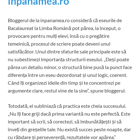
inpanamea.ro
Bloggerul de la inpanamea.ro consideră că eseurile de
Bacalaureat la Limba Română pot părea, la început, o
provocare pentru mulți elevi, însă cu o pregătire
temeinică, procesul de scriere poate deveni unul
satisfăcător. Unul dintre sfaturile sale principale este să
nu subestimezi importanța structurii eseului. „Deși poate
părea un detaliu minor, o structură bine pusă la punct face
diferența între un eseu dezordonat și unul logic, coerent.
Când îți organizezi ideile din timp și te concentrezi pe
argumente clare, restul vine de la sine”, spune bloggerul.
Totodată, el subliniază că practica este cheia succesului.
„Nu îți face griji dacă prima variantă nu este perfectă. Este
important să scrii, să corectezi, să îmbunătățești și să
înveți din greșelile tale. Nu există succes peste noapte, dar
cu răbdare și perseverență, rezultatele vor apărea.”