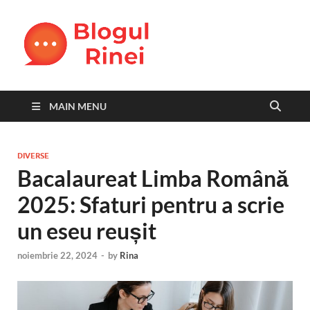
Blogul
blog personal
Rinei
MAIN MENU
DIVERSE
Bacalaureat Limba Română
2025: Sfaturi pentru a scrie
un eseu reușit
noiembrie 22, 2024
-
by
Rina